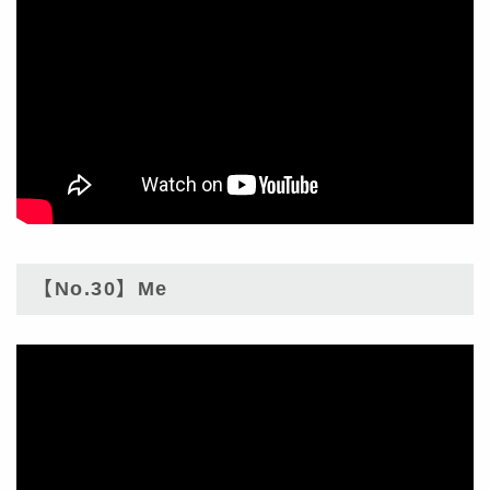
【No.30】Me