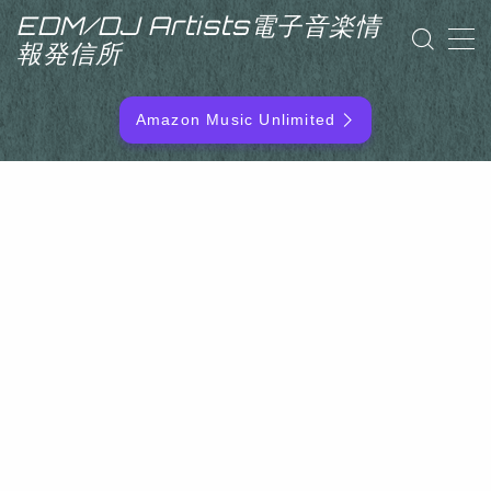
EDM/DJ Artists電子音楽情
報発信所
MENU
Amazon Music Unlimited
EDM/DJ/PD ARTIST
NEW RELEASE
RANKING
ARTIST NAME
SITEMAP