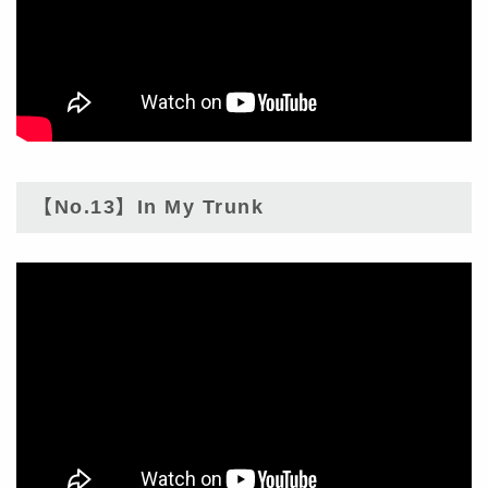
【No.13】In My Trunk