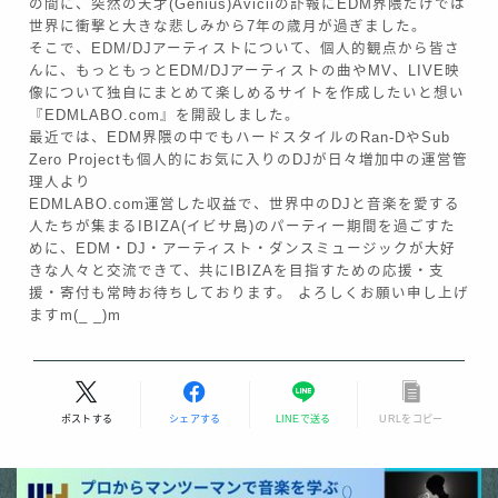
の間に、突然の天才(Genius)Aviciiの訃報にEDM界隈だけでは
世界に衝撃と大きな悲しみから7年の歳月が過ぎました。
そこで、EDM/DJアーティストについて、個人的観点から皆さ
んに、もっともっとEDM/DJアーティストの曲やMV、LIVE映
像について独自にまとめて楽しめるサイトを作成したいと想い
『EDMLABO.com』を開設しました。
最近では、EDM界隈の中でもハードスタイルのRan-DやSub
Zero Projectも個人的にお気に入りのDJが日々増加中の運営管
理人より
EDMLABO.com運営した収益で、世界中のDJと音楽を愛する
人たちが集まるIBIZA(イビサ島)のパーティー期間を過ごすた
めに、EDM・DJ・アーティスト・ダンスミュージックが大好
きな人々と交流できて、共にIBIZAを目指すための応援・支
援・寄付も常時お待ちしております。 よろしくお願い申し上げ
ますm(_ _)m
Follow Me
ポストする
シェアする
LINEで送る
URLをコピー