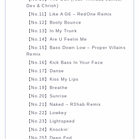
Dev & Chrish)
【No.11】Like A G6 – RedOne Remix
【No.12】Booty Bounce
【No.13】In My Trunk
【No.14】Are U Feelin Me
【No.15】Bass Down Low – Proper Villains
Remix
【No.16】Kick Bass In Your Face
【No.17】Danse
【No.18】Kiss My Lips
【No.19】Breathe
【No.20】Sunrise
【No.21】Naked – R3hab Remix
【No.22】Lowkey
【No.23】Lightspeed
【No.24】Knockin’
【No.25】Deep End