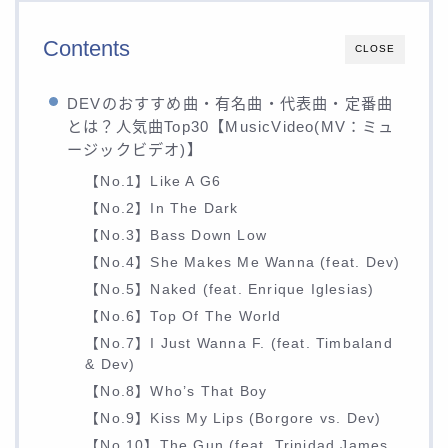
Contents
CLOSE
DEVのおすすめ曲・有名曲・代表曲・定番曲
とは？人気曲Top30【MusicVideo(MV：ミュ
ージックビデオ)】
【No.1】Like A G6
【No.2】In The Dark
【No.3】Bass Down Low
【No.4】She Makes Me Wanna (feat. Dev)
【No.5】Naked (feat. Enrique Iglesias)
【No.6】Top Of The World
【No.7】I Just Wanna F. (feat. Timbaland
& Dev)
【No.8】Who’s That Boy
【No.9】Kiss My Lips (Borgore vs. Dev)
【No.10】The Gun (feat. Trinidad James,