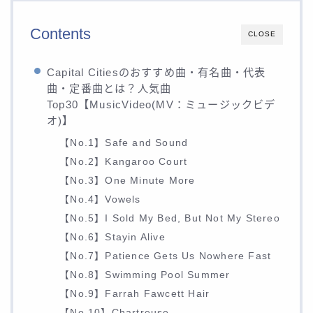
Contents
CLOSE
Capital Citiesのおすすめ曲・有名曲・代表
曲・定番曲とは？人気曲
Top30【MusicVideo(MV：ミュージックビデ
オ)】
【No.1】Safe and Sound
【No.2】Kangaroo Court
【No.3】One Minute More
【No.4】Vowels
【No.5】I Sold My Bed, But Not My Stereo
【No.6】Stayin Alive
【No.7】Patience Gets Us Nowhere Fast
【No.8】Swimming Pool Summer
【No.9】Farrah Fawcett Hair
【No.10】Chartreuse