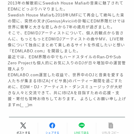
2013年の解散前にSwedish House Mafiaの音楽に魅了されて
EDMにどっぷりハマりました。
Swedish House Mafiaも2018年UMFにて再会して絶叫した束
の間に、突然の天才(Genius)Aviciiの訃報にEDM界隈だけでは
世界に衝撃と大きな悲しみから7年の歳月が過ぎました。
そこで、EDM/DJアーティストについて、個人的観点から皆さ
んに、もっともっとEDM/DJアーティストの曲やMV、LIVE映
像について独自にまとめて楽しめるサイトを作成したいと想い
『EDMLABO.com』を開設しました。
最近では、EDM界隈の中でもハードスタイルのRan-DやSub
Zero Projectも個人的にお気に入りのDJが日々増加中の運営管
理人より
EDMLABO.com運営した収益で、世界中のDJと音楽を愛する
人たちが集まるIBIZA(イビサ島)のパーティー期間を過ごすた
めに、EDM・DJ・アーティスト・ダンスミュージックが大好
Follow Me
きな人々と交流できて、共にIBIZAを目指すための応援・支
援・寄付も常時お待ちしております。 よろしくお願い申し上げ
ますm(_ _)m
ポストする
シェアする
LINEで送る
URLをコピー