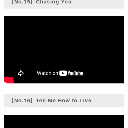
【No.15】Chasing You
【No.16】Tell Me How to Live