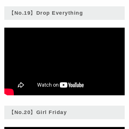
【No.19】Drop Everything
【No.20】Girl Friday