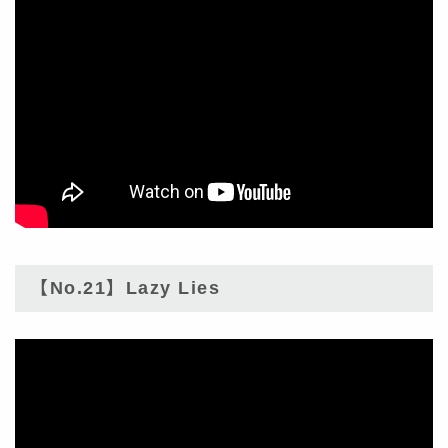
【No.21】Lazy Lies