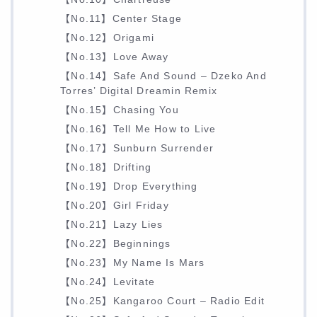
【No.11】Center Stage
【No.12】Origami
【No.13】Love Away
【No.14】Safe And Sound – Dzeko And
Torres’ Digital Dreamin Remix
【No.15】Chasing You
【No.16】Tell Me How to Live
【No.17】Sunburn Surrender
【No.18】Drifting
【No.19】Drop Everything
【No.20】Girl Friday
【No.21】Lazy Lies
【No.22】Beginnings
【No.23】My Name Is Mars
【No.24】Levitate
【No.25】Kangaroo Court – Radio Edit