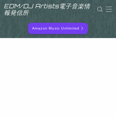
EDM/DJ Artists電子音楽情
報発信所
MENU
Amazon Music Unlimited
EDM/DJ/PD ARTIST
NEW RELEASE
RANKING
ARTIST NAME
SITEMAP