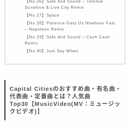
【No.26】Safe And Sound – Tommie
Sunshine & Live City Remix
【No.27】Space
【No.28】Patience Gets Us Nowhere Fast
– Napoleon Remix
【No.29】Safe And Sound – Cash Cash
Remix
【No.30】Just Say When
Capital Citiesのおすすめ曲・有名曲・
代表曲・定番曲とは？人気曲
Top30【MusicVideo(MV：ミュージッ
クビデオ)】