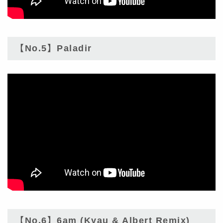
【No.5】Paladir
【No.6】6am (Kyau & Albert Remix)