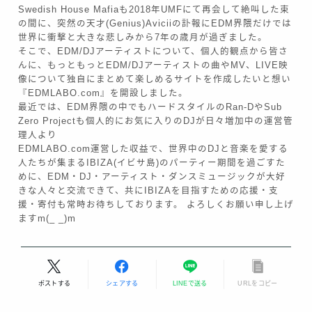
Swedish House Mafiaも2018年UMFにて再会して絶叫した束
の間に、突然の天才(Genius)Aviciiの訃報にEDM界隈だけでは
世界に衝撃と大きな悲しみから7年の歳月が過ぎました。
そこで、EDM/DJアーティストについて、個人的観点から皆さ
んに、もっともっとEDM/DJアーティストの曲やMV、LIVE映
像について独自にまとめて楽しめるサイトを作成したいと想い
『EDMLABO.com』を開設しました。
最近では、EDM界隈の中でもハードスタイルのRan-DやSub
Zero Projectも個人的にお気に入りのDJが日々増加中の運営管
理人より
EDMLABO.com運営した収益で、世界中のDJと音楽を愛する
人たちが集まるIBIZA(イビサ島)のパーティー期間を過ごすた
めに、EDM・DJ・アーティスト・ダンスミュージックが大好
きな人々と交流できて、共にIBIZAを目指すための応援・支
援・寄付も常時お待ちしております。 よろしくお願い申し上げ
Follow Me
ますm(_ _)m
ポストする
シェアする
LINEで送る
URLをコピー