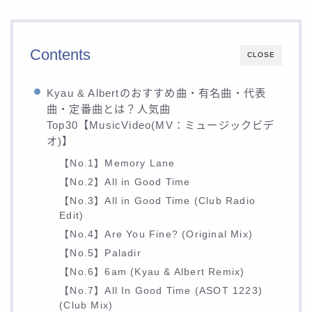
Contents
CLOSE
Kyau & Albertのおすすめ曲・有名曲・代表
曲・定番曲とは？人気曲
Top30【MusicVideo(MV：ミュージックビデ
オ)】
【No.1】Memory Lane
【No.2】All in Good Time
【No.3】All in Good Time (Club Radio
Edit)
【No.4】Are You Fine? (Original Mix)
【No.5】Paladir
【No.6】6am (Kyau & Albert Remix)
【No.7】All In Good Time (ASOT 1223)
(Club Mix)