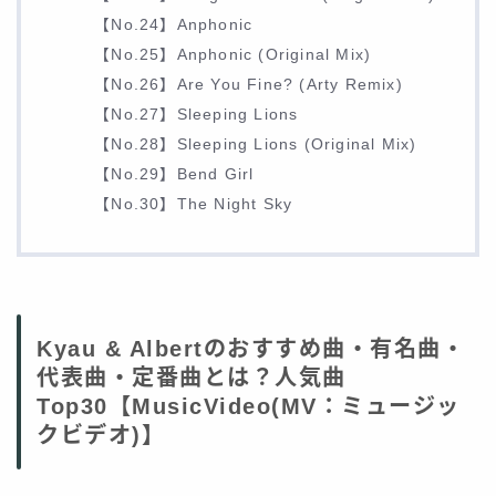
【No.24】Anphonic
【No.25】Anphonic (Original Mix)
【No.26】Are You Fine? (Arty Remix)
【No.27】Sleeping Lions
【No.28】Sleeping Lions (Original Mix)
【No.29】Bend Girl
【No.30】The Night Sky
Kyau & Albertのおすすめ曲・有名曲・
代表曲・定番曲とは？人気曲
Top30【MusicVideo(MV：ミュージッ
クビデオ)】