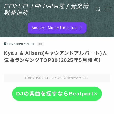
EDM/DJ Artists電子音楽情
報発信所
MENU
Amazon Music Unlimited
EDM/DJ/PD ARTIST
EDM/DJ/PD ARTIST
PR
NEW RELEASE
Kyau & Albert(キャウアンドアルバート)人
気曲ランキングTOP30【2025年5月時点】
RANKING
ARTIST NAME
記事内に商品プロモーションを含む場合があります。
SITEMAP
DJの楽曲を探すならBeatport