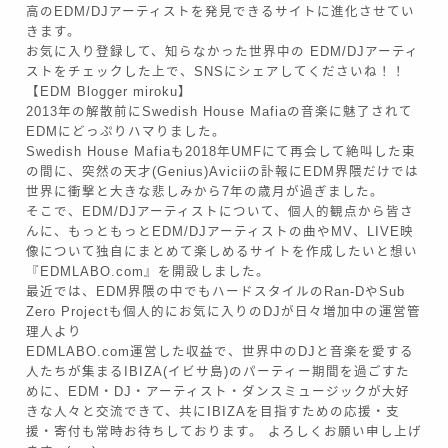
高のEDM/DJアーティストを発見できるサイトに進化させてい
きます。
お気に入り登録して、知らなかった世界中の EDM/DJアーティ
ストをチェックした上で、SNSにシェアしてくださいね！！
【EDM Blogger miroku】
2013年の解散前にSwedish House Mafiaの音楽に魅了されて
EDMにどっぷりハマりました。
Swedish House Mafiaも2018年UMFにて再会して絶叫した束
の間に、突然の天才(Genius)Aviciiの訃報にEDM界隈だけでは
世界に衝撃と大きな悲しみから7年の歳月が過ぎました。
そこで、EDM/DJアーティストについて、個人的観点から皆さ
んに、もっともっとEDM/DJアーティストの曲やMV、LIVE映
像について独自にまとめて楽しめるサイトを作成したいと想い
『EDMLABO.com』を開設しました。
最近では、EDM界隈の中でもハードスタイルのRan-DやSub
Zero Projectも個人的にお気に入りのDJが日々増加中の運営管
理人より
EDMLABO.com運営した収益で、世界中のDJと音楽を愛する
人たちが集まるIBIZA(イビサ島)のパーティー期間を過ごすた
めに、EDM・DJ・アーティスト・ダンスミュージックが大好
きな人々と交流できて、共にIBIZAを目指すための応援・支
援・寄付も常時お待ちしております。 よろしくお願い申し上げ