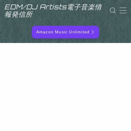
EDM/DJ Artists電子音楽情
報発信所
MENU
Amazon Music Unlimited
EDM/DJ/PD ARTIST
NEW RELEASE
RANKING
ARTIST NAME
SITEMAP