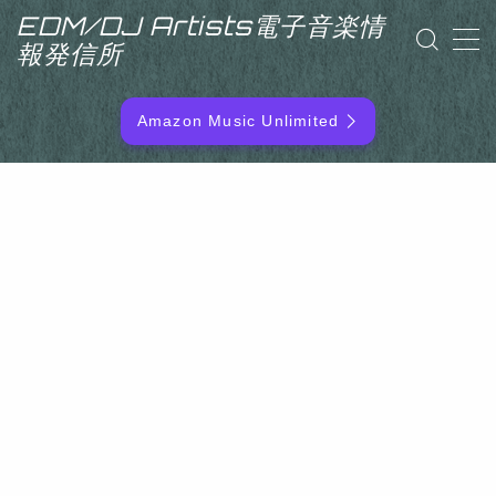
EDM/DJ Artists電子音楽情
報発信所
MENU
Amazon Music Unlimited
EDM/DJ/PD ARTIST
NEW RELEASE
RANKING
ARTIST NAME
SITEMAP