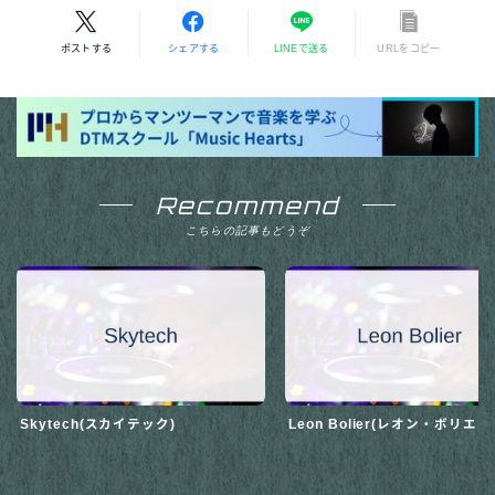
ポストする
シェアする
LINEで送る
URLをコピー
Recommend
こちらの記事もどうぞ
Skytech(スカイテック)
Leon Bolier(レオン・ボリエラ
2025.10.06
ARTIST NAME
2025.09.26
ARTIS