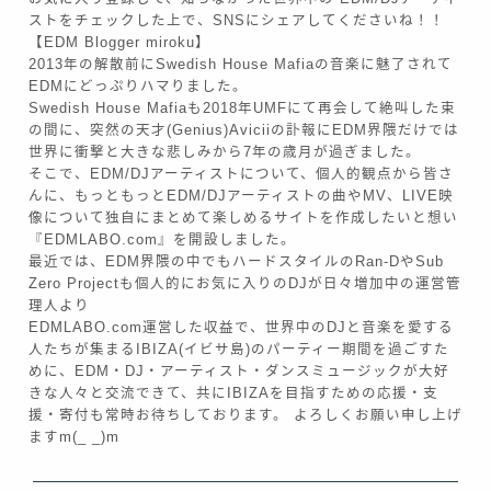
ストをチェックした上で、SNSにシェアしてくださいね！！
【EDM Blogger miroku】
2013年の解散前にSwedish House Mafiaの音楽に魅了されて
EDMにどっぷりハマりました。
Swedish House Mafiaも2018年UMFにて再会して絶叫した束
の間に、突然の天才(Genius)Aviciiの訃報にEDM界隈だけでは
世界に衝撃と大きな悲しみから7年の歳月が過ぎました。
そこで、EDM/DJアーティストについて、個人的観点から皆さ
んに、もっともっとEDM/DJアーティストの曲やMV、LIVE映
像について独自にまとめて楽しめるサイトを作成したいと想い
『EDMLABO.com』を開設しました。
最近では、EDM界隈の中でもハードスタイルのRan-DやSub
Zero Projectも個人的にお気に入りのDJが日々増加中の運営管
理人より
EDMLABO.com運営した収益で、世界中のDJと音楽を愛する
人たちが集まるIBIZA(イビサ島)のパーティー期間を過ごすた
めに、EDM・DJ・アーティスト・ダンスミュージックが大好
きな人々と交流できて、共にIBIZAを目指すための応援・支
援・寄付も常時お待ちしております。 よろしくお願い申し上げ
ますm(_ _)m