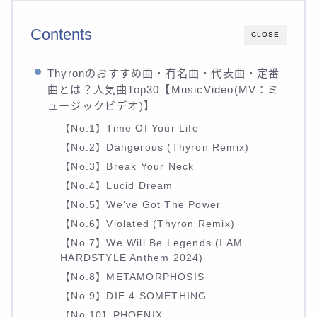
Contents
CLOSE
Thyronのおすすめ曲・有名曲・代表曲・定番
曲とは？人気曲Top30【MusicVideo(MV：ミ
ュージックビデオ)】
【No.1】Time Of Your Life
【No.2】Dangerous (Thyron Remix)
【No.3】Break Your Neck
【No.4】Lucid Dream
【No.5】We’ve Got The Power
【No.6】Violated (Thyron Remix)
【No.7】We Will Be Legends (I AM
HARDSTYLE Anthem 2024)
【No.8】METAMORPHOSIS
【No.9】DIE 4 SOMETHING
【No.10】PHOENIX