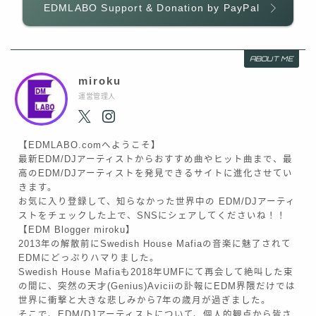
EDMLABO Support & Donation by PayPal
ABOUT ME
miroku
運営管理人
【EDMLABO.comへようこそ】
最新EDM/DJアーティストからおすすめ曲やヒット曲まで、最
高のEDM/DJアーティストを発見できるサイトに進化させてい
きます。
お気に入り登録して、知らなかった世界中の EDM/DJアーティ
ストをチェックした上で、SNSにシェアしてくださいね！！
【EDM Blogger miroku】
2013年の解散前にSwedish House Mafiaの音楽に魅了されて
EDMにどっぷりハマりました。
Swedish House Mafiaも2018年UMFにて再会して絶叫した束
の間に、突然の天才(Genius)Aviciiの訃報にEDM界隈だけでは
世界に衝撃と大きな悲しみから7年の歳月が過ぎました。
そこで、EDM/DJアーティストについて、個人的観点から皆さ