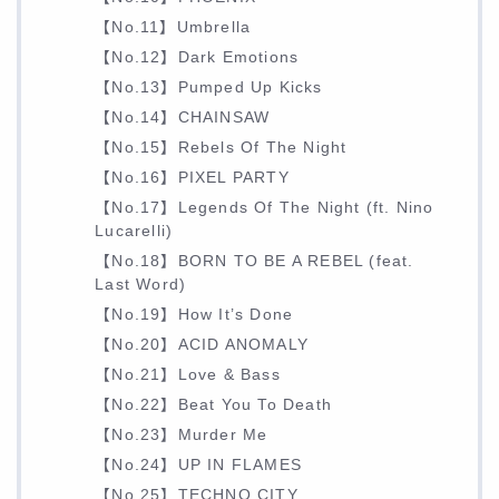
【No.11】Umbrella
【No.12】Dark Emotions
【No.13】Pumped Up Kicks
【No.14】CHAINSAW
【No.15】Rebels Of The Night
【No.16】PIXEL PARTY
【No.17】Legends Of The Night (ft. Nino
Lucarelli)
【No.18】BORN TO BE A REBEL (feat.
Last Word)
【No.19】How It’s Done
【No.20】ACID ANOMALY
【No.21】Love & Bass
【No.22】Beat You To Death
【No.23】Murder Me
【No.24】UP IN FLAMES
【No.25】TECHNO CITY