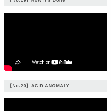
【No.19】How It’s Done
【No.20】ACID ANOMALY