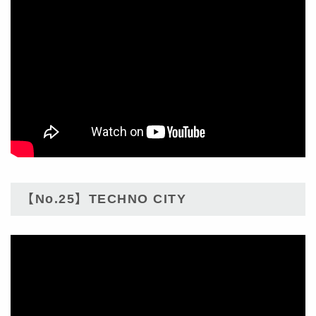
【No.25】TECHNO CITY