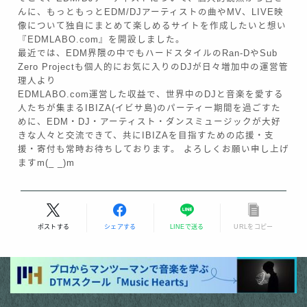
んに、もっともっとEDM/DJアーティストの曲やMV、LIVE映
像について独自にまとめて楽しめるサイトを作成したいと想い
『EDMLABO.com』を開設しました。
最近では、EDM界隈の中でもハードスタイルのRan-DやSub
Zero Projectも個人的にお気に入りのDJが日々増加中の運営管
理人より
EDMLABO.com運営した収益で、世界中のDJと音楽を愛する
人たちが集まるIBIZA(イビサ島)のパーティー期間を過ごすた
めに、EDM・DJ・アーティスト・ダンスミュージックが大好
きな人々と交流できて、共にIBIZAを目指すための応援・支
援・寄付も常時お待ちしております。 よろしくお願い申し上げ
ますm(_ _)m
Follow Me
ポストする
シェアする
LINEで送る
URLをコピー