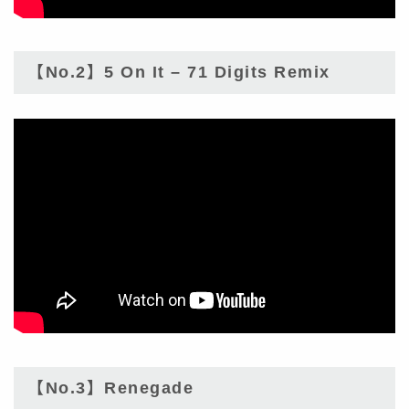
【No.2】5 On It – 71 Digits Remix
【No.3】Renegade