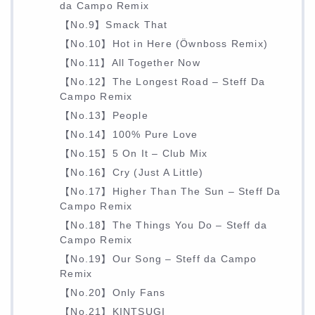
da Campo Remix
【No.9】Smack That
【No.10】Hot in Here (Öwnboss Remix)
【No.11】All Together Now
【No.12】The Longest Road – Steff Da
Campo Remix
【No.13】People
【No.14】100% Pure Love
【No.15】5 On It – Club Mix
【No.16】Cry (Just A Little)
【No.17】Higher Than The Sun – Steff Da
Campo Remix
【No.18】The Things You Do – Steff da
Campo Remix
【No.19】Our Song – Steff da Campo
Remix
【No.20】Only Fans
【No.21】KINTSUGI