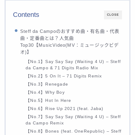
Contents
CLOSE
Steff da Campoのおすすめ曲・有名曲・代表
曲・定番曲とは？人気曲
Top30【MusicVideo(MV：ミュージックビデ
オ)】
【No.1】Say Say Say (Waiting 4 U) – Steff
da Campo & 71 Digits Radio Mix
【No.2】5 On It – 71 Digits Remix
【No.3】Renegade
【No.4】Why Boy
【No.5】Hot In Here
【No.6】Rise Up 2021 (feat. Jaba)
【No.7】Say Say Say (Waiting 4 U) – Steff
da Campo Remix
【No.8】Bones (feat. OneRepublic) – Steff