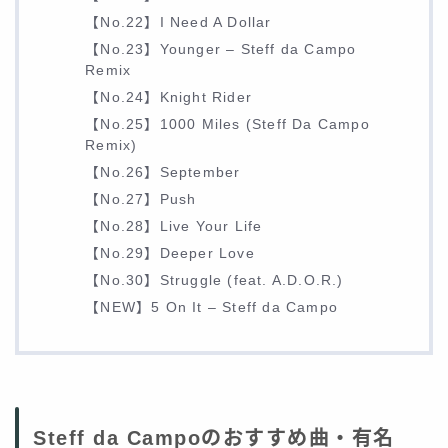
【No.22】I Need A Dollar
【No.23】Younger – Steff da Campo
Remix
【No.24】Knight Rider
【No.25】1000 Miles (Steff Da Campo
Remix)
【No.26】September
【No.27】Push
【No.28】Live Your Life
【No.29】Deeper Love
【No.30】Struggle (feat. A.D.O.R.)
【NEW】5 On It – Steff da Campo
Steff da Campoのおすすめ曲・有名