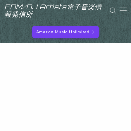
EDM/DJ Artists電子音楽情
報発信所
MENU
Amazon Music Unlimited
EDM/DJ/PD ARTIST
NEW RELEASE
RANKING
ARTIST NAME
SITEMAP