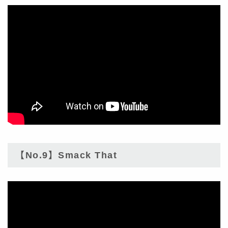
【No.9】Smack That