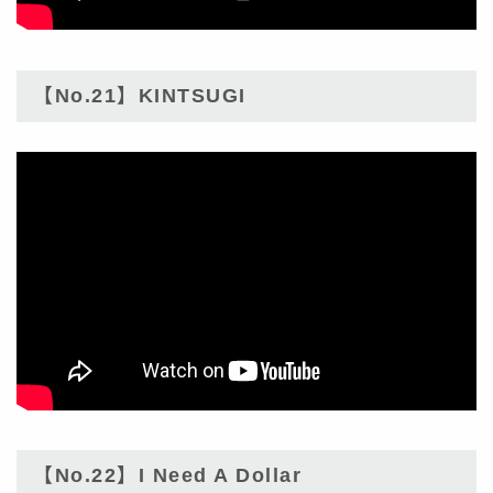
【No.21】KINTSUGI
【No.22】I Need A Dollar