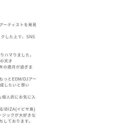
Jアーティストを発見
ックした上で、SNS
どっぷりハマりました。
然の天才
ら7年の歳月が過ぎま
っとEDM/DJアー
作成したいと想い
ctも個人的にお気に入
BIZA(イビサ島)
ージックが大好きな
待ちしております。