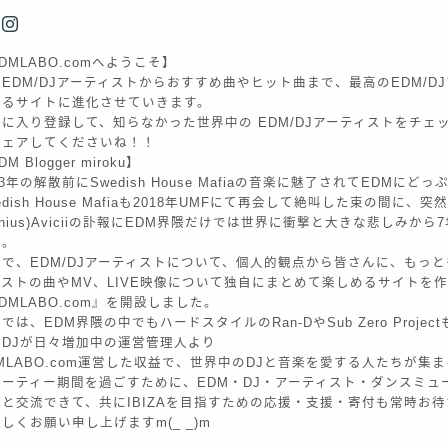
DMLABO.comへようこそ】
EDM/DJアーティストからおすすめ曲やヒット曲まで、最高のEDM/D
きるサイトに進化させていきます。
に入り登録して、知らなかった世界中の EDM/DJアーティストをチェ
シェアしてくださいね！！
M Blogger miroku】
13年の解散前にSwedish House Mafiaの音楽に魅了されてEDMに
edish House Mafiaも2018年UMFにて再会して絶叫した束の間に、突
enius)Aviciiの訃報にEDM界隈だけでは世界に衝撃と大きな悲しみか
た。
で、EDM/DJアーティストについて、個人的観点から皆さんに、もっとも
ィストの曲やMV、LIVE映像について独自にまとめて楽しめるサイトを
DMLABO.com』を開設しました。
では、EDM界隈の中でもハードスタイルのRan-DやSub Zero Proje
のDJが日々増加中の運営管理人より
MLABO.com運営した収益で、世界中のDJと音楽を愛する人たちが集まるI
パーティー期間を過ごすために、EDM・DJ・アーティスト・ダンスミュ
々と交流できて、共にIBIZAを目指すための応援・支援・寄付も常時お
しくお願い申し上げますm(_ _)m