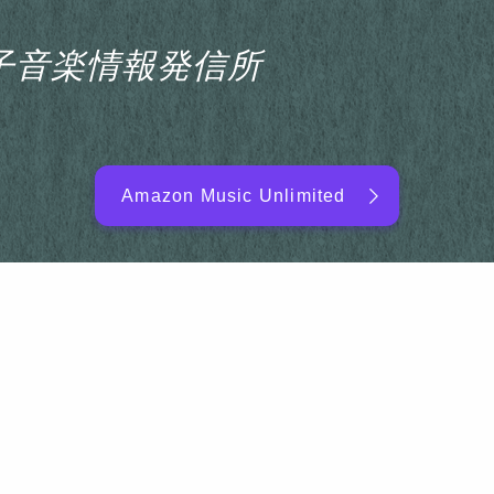
s電子音楽情報発信所
Amazon Music Unlimited
EDM/DJ/PD ARTIST
NEW RELEASE
RANKING
ARTIST NAME
SITEMAP