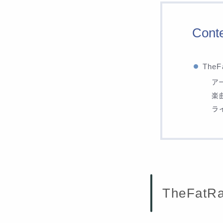
Cont
The
ア
楽
ラ
TheFat