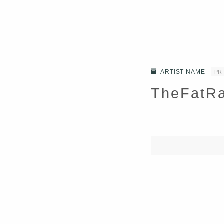
ARTIST NAME
PR
TheFat