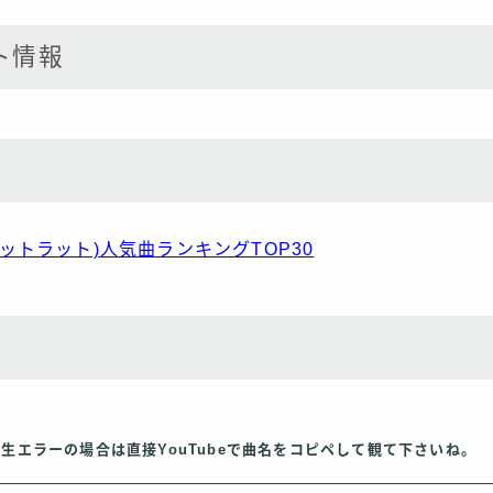
ト情報
ザファットラット)人気曲ランキングTOP30
再生エラーの場合は直接YouTubeで曲名をコピペして観て下さいね。