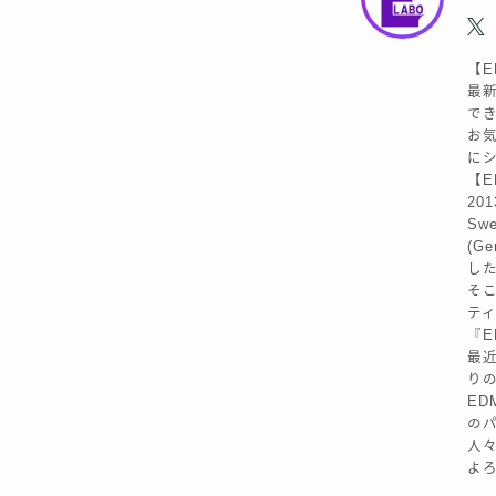
【E
最新
で
お気
に
【ED
20
Sw
(G
し
そこ
テ
『E
最近
り
ED
の
人
よろ