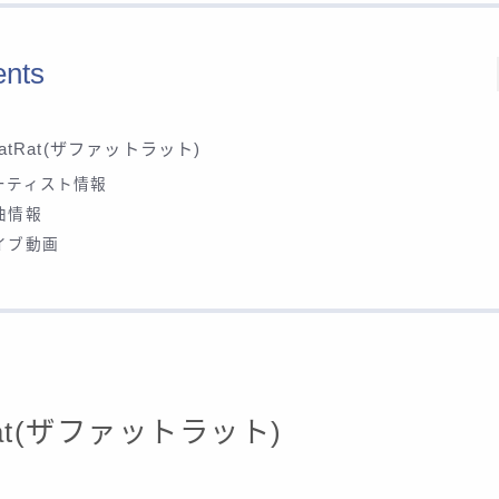
ents
FatRat(ザファットラット)
ーティスト情報
曲情報
イブ動画
Rat(ザファットラット)