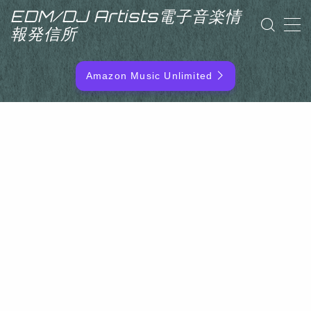
EDM/DJ Artists電子音楽情
報発信所
MENU
Amazon Music Unlimited
EDM/DJ/PD ARTIST
NEW RELEASE
RANKING
ARTIST NAME
SITEMAP