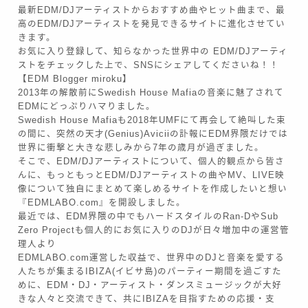
最新EDM/DJアーティストからおすすめ曲やヒット曲まで、最
高のEDM/DJアーティストを発見できるサイトに進化させてい
きます。
お気に入り登録して、知らなかった世界中の EDM/DJアーティ
ストをチェックした上で、SNSにシェアしてくださいね！！
【EDM Blogger miroku】
2013年の解散前にSwedish House Mafiaの音楽に魅了されて
EDMにどっぷりハマりました。
Swedish House Mafiaも2018年UMFにて再会して絶叫した束
の間に、突然の天才(Genius)Aviciiの訃報にEDM界隈だけでは
世界に衝撃と大きな悲しみから7年の歳月が過ぎました。
そこで、EDM/DJアーティストについて、個人的観点から皆さ
んに、もっともっとEDM/DJアーティストの曲やMV、LIVE映
像について独自にまとめて楽しめるサイトを作成したいと想い
『EDMLABO.com』を開設しました。
最近では、EDM界隈の中でもハードスタイルのRan-DやSub
Zero Projectも個人的にお気に入りのDJが日々増加中の運営管
理人より
EDMLABO.com運営した収益で、世界中のDJと音楽を愛する
人たちが集まるIBIZA(イビサ島)のパーティー期間を過ごすた
めに、EDM・DJ・アーティスト・ダンスミュージックが大好
きな人々と交流できて、共にIBIZAを目指すための応援・支