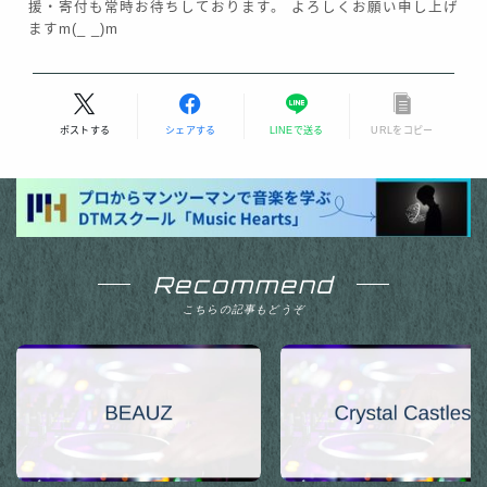
援・寄付も常時お待ちしております。 よろしくお願い申し上げ
ますm(_ _)m
ポストする
シェアする
LINEで送る
URLをコピー
Recommend
こちらの記事もどうぞ