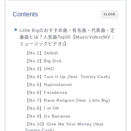
Contents
CLOSE
Little Bigのおすすめ曲・有名曲・代表曲・定
番曲とは？人気曲Top30【MusicVideo(MV：
ミュージックビデオ)】
【No.1】Skibidi
【No.2】Big Dick
【No.3】UNO
【No.4】Turn It Up (feat. Tommy Cash)
【No.5】Hypnodancer
【No.6】Faradenza
【No.7】Rave Religion (feat. Little Big)
【No.8】I`m OK
【No.9】Go Bananas
【No.10】Give Me Your Money (feat.
Tommy Cash)