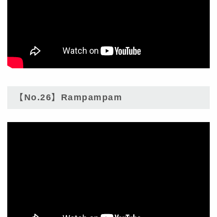
【No.26】Rampampam