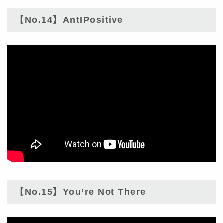
【No.14】AntIPositive
【No.15】You’re Not There