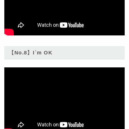
【No.8】I`m OK