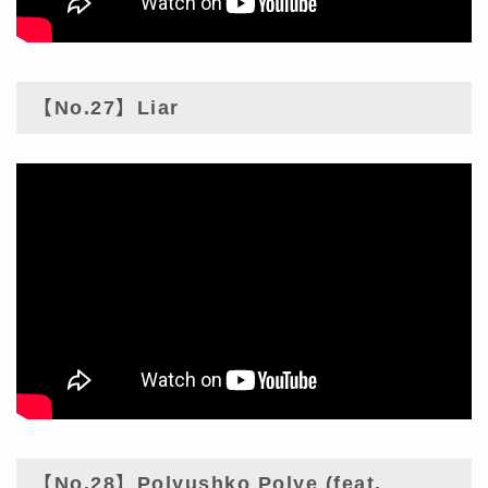
【No.27】Liar
【No.28】Polyushko Polye (feat.