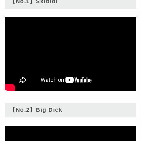
【No.1】Skibidi
【No.2】Big Dick