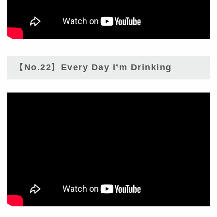
【No.22】Every Day I’m Drinking