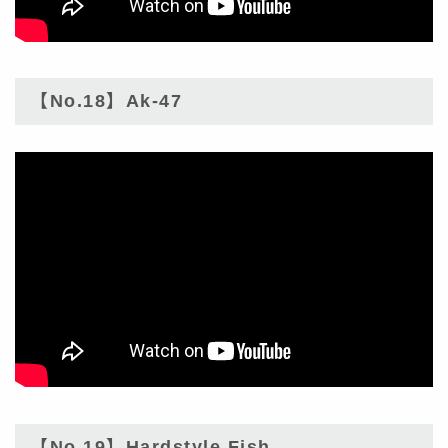
【No.18】Ak-47
【No.19】Hardstyle Fish