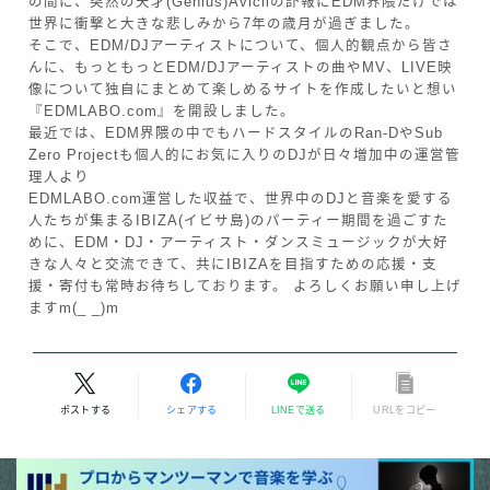
の間に、突然の天才(Genius)Aviciiの訃報にEDM界隈だけでは
世界に衝撃と大きな悲しみから7年の歳月が過ぎました。
そこで、EDM/DJアーティストについて、個人的観点から皆さ
んに、もっともっとEDM/DJアーティストの曲やMV、LIVE映
像について独自にまとめて楽しめるサイトを作成したいと想い
『EDMLABO.com』を開設しました。
最近では、EDM界隈の中でもハードスタイルのRan-DやSub
Zero Projectも個人的にお気に入りのDJが日々増加中の運営管
理人より
EDMLABO.com運営した収益で、世界中のDJと音楽を愛する
人たちが集まるIBIZA(イビサ島)のパーティー期間を過ごすた
めに、EDM・DJ・アーティスト・ダンスミュージックが大好
きな人々と交流できて、共にIBIZAを目指すための応援・支
援・寄付も常時お待ちしております。 よろしくお願い申し上げ
ますm(_ _)m
Follow Me
ポストする
シェアする
LINEで送る
URLをコピー