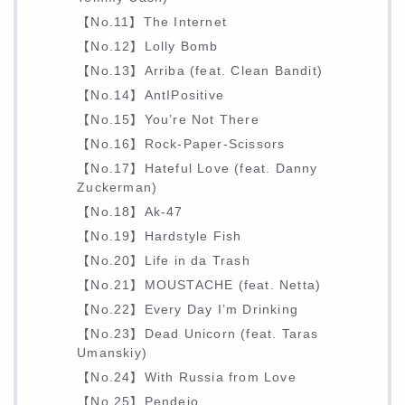
【No.11】The Internet
【No.12】Lolly Bomb
【No.13】Arriba (feat. Clean Bandit)
【No.14】AntIPositive
【No.15】You’re Not There
【No.16】Rock-Paper-Scissors
【No.17】Hateful Love (feat. Danny
Zuckerman)
【No.18】Ak-47
【No.19】Hardstyle Fish
【No.20】Life in da Trash
【No.21】MOUSTACHE (feat. Netta)
【No.22】Every Day I’m Drinking
【No.23】Dead Unicorn (feat. Taras
Umanskiy)
【No.24】With Russia from Love
【No.25】Pendejo