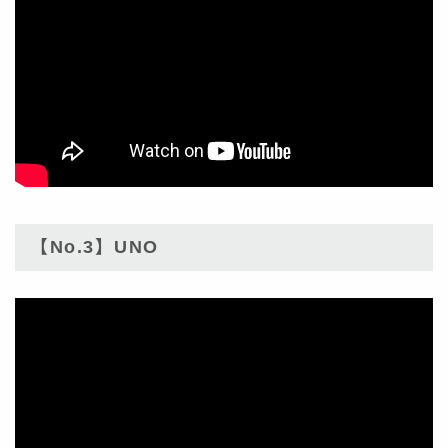
【No.3】UNO