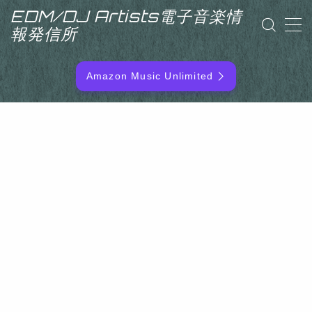
EDM/DJ Artists電子音楽情
報発信所
MENU
Amazon Music Unlimited
EDM/DJ/PD ARTIST
NEW RELEASE
RANKING
ARTIST NAME
SITEMAP