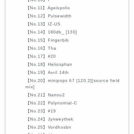
【No.11】Ageispolis
【No.12】Pulsewidth
【No.13】IZ-US
【No.14】180db_ [130]
【No.15】Fingerbib
【No.16】Tha
【No.17】#20
【No.18】Heliosphan
【No.19】Avril 14th
【No.20】minipops 67 [120.2][source field
mix]
【No.21】Nanou2
【No.22】Polynomial-C
【No.23】#19
【No.24】Jynweythek
【No.25】Vordhosbn