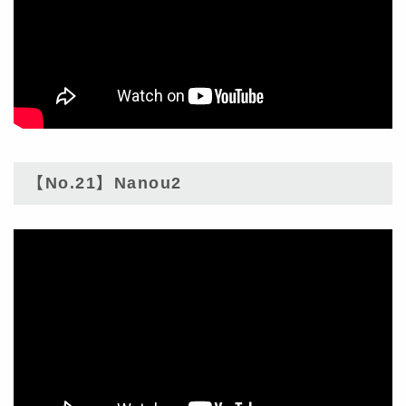
【No.21】Nanou2