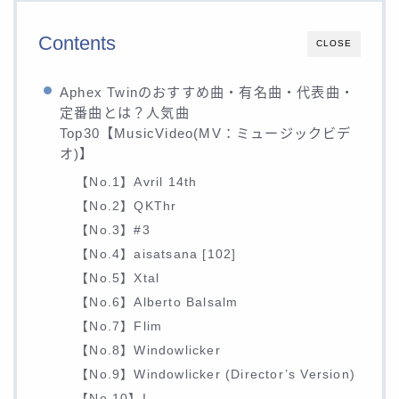
Contents
CLOSE
Aphex Twinのおすすめ曲・有名曲・代表曲・
定番曲とは？人気曲
Top30【MusicVideo(MV：ミュージックビデ
オ)】
【No.1】Avril 14th
【No.2】QKThr
【No.3】#3
【No.4】aisatsana [102]
【No.5】Xtal
【No.6】Alberto Balsalm
【No.7】Flim
【No.8】Windowlicker
【No.9】Windowlicker (Director’s Version)
【No.10】I