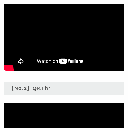
【No.2】QKThr