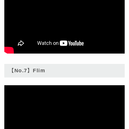
【No.7】Flim