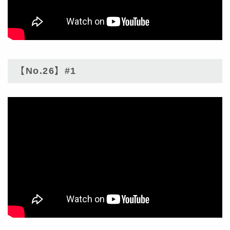
【No.26】#1