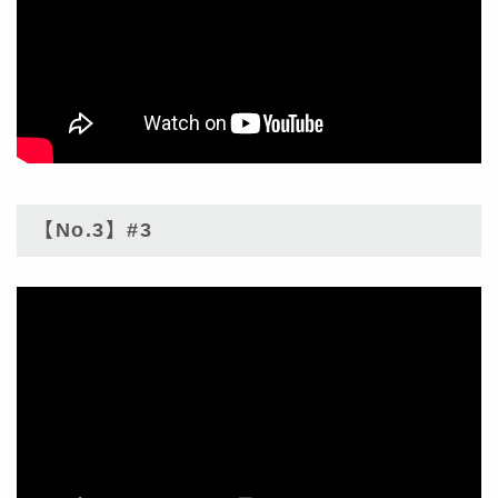
【No.3】#3