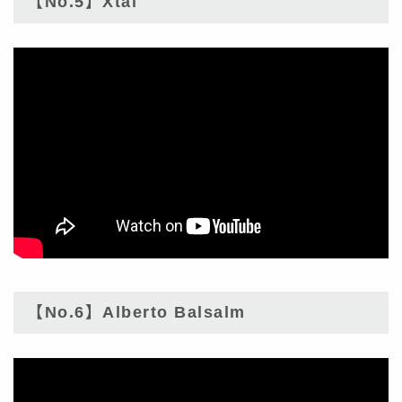
【No.5】Xtal
【No.6】Alberto Balsalm