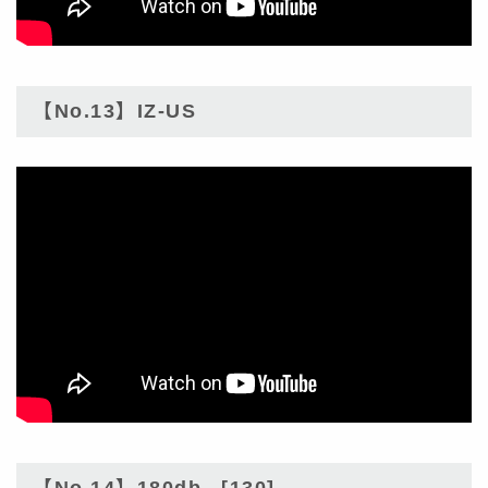
【No.13】IZ-US
【No.14】180db_ [130]