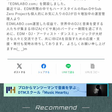
『EDMLABO.com』を開設しました。
最近では、EDM界隈の中でもハードスタイルのRan-DやSub
Zero Projectも個人的にお気に入りのDJが日々増加中の運営管
理人より
EDMLABO.com運営した収益で、世界中のDJと音楽を愛する
人たちが集まるIBIZA(イビサ島)のパーティー期間を過ごすた
めに、EDM・DJ・アーティスト・ダンスミュージックが大好
きな人々と交流できて、共にIBIZAを目指すための応援・支
援・寄付も常時お待ちしております。 よろしくお願い申し上げ
ますm(_ _)m
ポストする
シェアする
LINEで送る
URLをコピー
Follow Me
Recommend