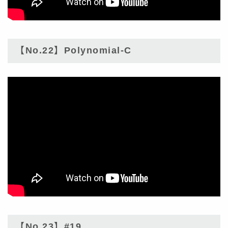
【No.22】Polynomial-C
【No.23】#19