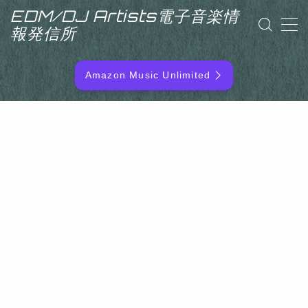
EDM/DJ Artists電子音楽情
報発信所
MENU
Amazon Music Unlimited
EDM/DJ/PD ARTIST
NEW RELEASE
RANKING
ARTIST NAME
SITEMAP