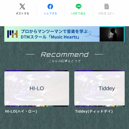
ポストする
シェアする
LINEで送る
URLをコピー
Recommend
こちらの記事もどうぞ
HI-LO(ハイ・ロー)
Tiddey(ティッドデイ)
2025.10.11
ARTIST NAME
2025.09.25
ARTIS