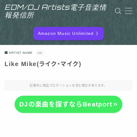
EDM/DJ Artists電子音楽情
報発信所
MENU
Amazon Music Unlimited
EDM/DJ/PD ARTIST
ARTIST NAME
PR
NEW RELEASE
Like Mike(ライク・マイク)
RANKING
記事内に商品プロモーションを含む場合があります。
ARTIST NAME
DJの楽曲を探すならBeatport
SITEMAP