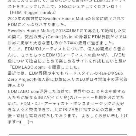
お気に入り登録して、知らなかった世界中の EDM/DJアーティ
ストをチェックした上で、SNSにシェアしてくださいね！！
【EDM Blogger miroku】
2013年の解散前にSwedish House Mafiaの音楽に魅了されて
EDMにどっぷりハマりました。
Swedish House Mafiaも2018年UMFにて再会して絶叫した束
の間に、突然の天才(Genius)Aviciiの訃報にEDM界隈だけでは
世界に衝撃と大きな悲しみから7年の歳月が過ぎました。
そこで、EDM/DJアーティストについて、個人的観点から皆さ
んに、もっともっとEDM/DJアーティストの曲やMV、LIVE映
像について独自にまとめて楽しめるサイトを作成したいと想い
『EDMLABO.com』を開設しました。
最近では、EDM界隈の中でもハードスタイルのRan-DやSub
Zero Projectも個人的にお気に入りのDJが日々増加中の運営管
理人より
EDMLABO.com運営した収益で、世界中のDJと音楽を愛する
人たちが集まるIBIZA(イビサ島)のパーティー期間を過ごすた
めに、EDM・DJ・アーティスト・ダンスミュージックが大好
きな人々と交流できて、共にIBIZAを目指すための応援・支
援・寄付も常時お待ちしております。 よろしくお願い申し上げ
ますm(_ _)m