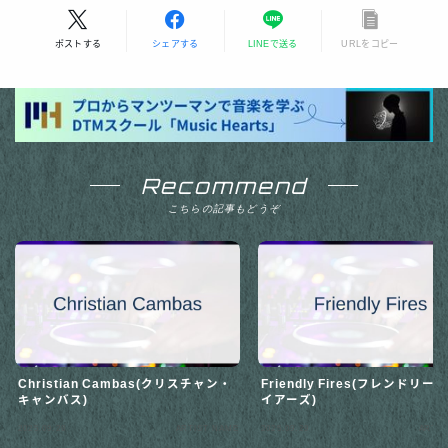
ポストする
シェアする
LINEで送る
URLをコピー
Recommend
こちらの記事もどうぞ
Christian Cambas(クリスチャン・
Friendly Fires(フレンドリー
キャンバス)
イアーズ)
2025.09.28
ARTIST NAME
2025.09.29
ARTIS