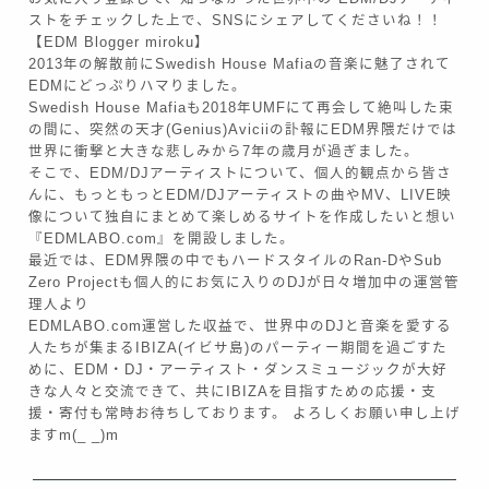
ストをチェックした上で、SNSにシェアしてくださいね！！
【EDM Blogger miroku】
2013年の解散前にSwedish House Mafiaの音楽に魅了されて
EDMにどっぷりハマりました。
Swedish House Mafiaも2018年UMFにて再会して絶叫した束
の間に、突然の天才(Genius)Aviciiの訃報にEDM界隈だけでは
世界に衝撃と大きな悲しみから7年の歳月が過ぎました。
そこで、EDM/DJアーティストについて、個人的観点から皆さ
んに、もっともっとEDM/DJアーティストの曲やMV、LIVE映
像について独自にまとめて楽しめるサイトを作成したいと想い
『EDMLABO.com』を開設しました。
最近では、EDM界隈の中でもハードスタイルのRan-DやSub
Zero Projectも個人的にお気に入りのDJが日々増加中の運営管
理人より
EDMLABO.com運営した収益で、世界中のDJと音楽を愛する
人たちが集まるIBIZA(イビサ島)のパーティー期間を過ごすた
めに、EDM・DJ・アーティスト・ダンスミュージックが大好
きな人々と交流できて、共にIBIZAを目指すための応援・支
援・寄付も常時お待ちしております。 よろしくお願い申し上げ
ますm(_ _)m