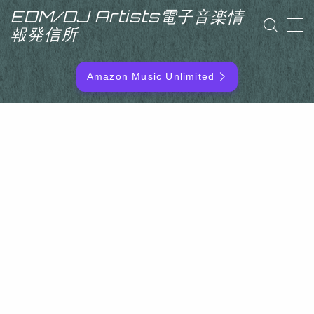
EDM/DJ Artists電子音楽情
報発信所
MENU
Amazon Music Unlimited
EDM/DJ/PD ARTIST
NEW RELEASE
RANKING
ARTIST NAME
SITEMAP