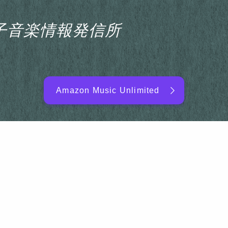
s電子音楽情報発信所
Amazon Music Unlimited
EDM/DJ/PD ARTIST
NEW RELEASE
RANKING
ARTIST NAME
SITEMAP