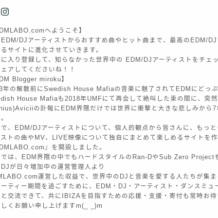
DMLABO.comへようこそ】
EDM/DJアーティストからおすすめ曲やヒット曲まで、最高のEDM/D
きるサイトに進化させていきます。
に入り登録して、知らなかった世界中の EDM/DJアーティストをチェ
シェアしてくださいね！！
M Blogger miroku】
13年の解散前にSwedish House Mafiaの音楽に魅了されてEDMに
edish House Mafiaも2018年UMFにて再会して絶叫した束の間に、突
enius)Aviciiの訃報にEDM界隈だけでは世界に衝撃と大きな悲しみか
た。
で、EDM/DJアーティストについて、個人的観点から皆さんに、もっとも
ィストの曲やMV、LIVE映像について独自にまとめて楽しめるサイトを
DMLABO.com』を開設しました。
では、EDM界隈の中でもハードスタイルのRan-DやSub Zero Proje
のDJが日々増加中の運営管理人より
MLABO.com運営した収益で、世界中のDJと音楽を愛する人たちが集まるI
パーティー期間を過ごすために、EDM・DJ・アーティスト・ダンスミュ
々と交流できて、共にIBIZAを目指すための応援・支援・寄付も常時お
しくお願い申し上げますm(_ _)m