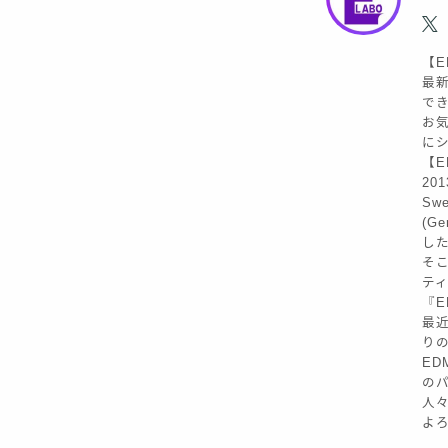
【E
最新
で
お気
に
【ED
20
Sw
(G
し
そこ
テ
『E
最近
り
ED
の
人
よろ