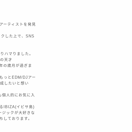
Jアーティストを発見
ックした上で、SNS
どっぷりハマりました。
然の天才
ら7年の歳月が過ぎま
っとEDM/DJアー
作成したいと想い
ctも個人的にお気に入
BIZA(イビサ島)
ージックが大好きな
待ちしております。