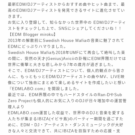
最新EDM/DJアーティストからおすすめ曲やヒット曲まで、最
高のEDM/DJアーティストを発見できるサイトに進化させてい
きます。
お気に入り登録して、知らなかった世界中の EDM/DJアーティ
ストをチェックした上で、SNSにシェアしてくださいね！！
【EDM Blogger miroku】
2013年の解散前にSwedish House Mafiaの音楽に魅了されて
EDMにどっぷりハマりました。
Swedish House Mafiaも2018年UMFにて再会して絶叫した束
の間に、突然の天才(Genius)Aviciiの訃報にEDM界隈だけでは
世界に衝撃と大きな悲しみから7年の歳月が過ぎました。
そこで、EDM/DJアーティストについて、個人的観点から皆さ
んに、もっともっとEDM/DJアーティストの曲やMV、LIVE映
像について独自にまとめて楽しめるサイトを作成したいと想い
『EDMLABO.com』を開設しました。
最近では、EDM界隈の中でもハードスタイルのRan-DやSub
Zero Projectも個人的にお気に入りのDJが日々増加中の運営管
理人より
EDMLABO.com運営した収益で、世界中のDJと音楽を愛する
人たちが集まるIBIZA(イビサ島)のパーティー期間を過ごすた
めに、EDM・DJ・アーティスト・ダンスミュージックが大好
きな人々と交流できて、共にIBIZAを目指すための応援・支