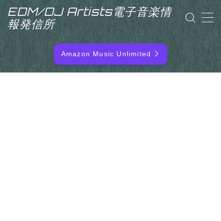
EDM/DJ Artists電子音楽情
報発信所
MENU
Amazon Music Unlimited
EDM/DJ/PD ARTIST
NEW RELEASE
RANKING
ARTIST NAME
SITEMAP