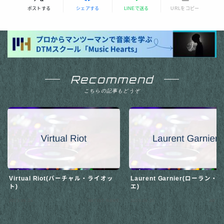
ポストする
シェアする
LINEで送る
URLをコピー
Recommend
こちらの記事もどうぞ
Virtual Riot(バーチャル・ライオッ
Laurent Garnier(ローラン・
ト)
エ)
2025.09.24
ARTIST NAME
2025.09.27
ARTIS
Follow Me