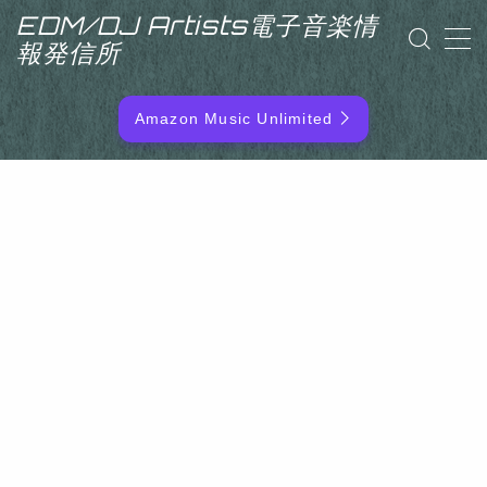
EDM/DJ Artists電子音楽情
報発信所
MENU
Amazon Music Unlimited
EDM/DJ/PD ARTIST
NEW RELEASE
RANKING
ARTIST NAME
SITEMAP