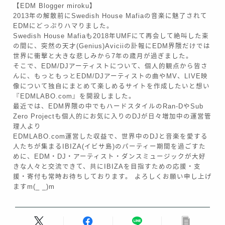
【EDM Blogger miroku】
2013年の解散前にSwedish House Mafiaの音楽に魅了されて
EDMにどっぷりハマりました。
Swedish House Mafiaも2018年UMFにて再会して絶叫した束
の間に、突然の天才(Genius)Aviciiの訃報にEDM界隈だけでは
世界に衝撃と大きな悲しみから7年の歳月が過ぎました。
そこで、EDM/DJアーティストについて、個人的観点から皆さ
んに、もっともっとEDM/DJアーティストの曲やMV、LIVE映
像について独自にまとめて楽しめるサイトを作成したいと想い
『EDMLABO.com』を開設しました。
最近では、EDM界隈の中でもハードスタイルのRan-DやSub
Zero Projectも個人的にお気に入りのDJが日々増加中の運営管
理人より
EDMLABO.com運営した収益で、世界中のDJと音楽を愛する
人たちが集まるIBIZA(イビサ島)のパーティー期間を過ごすた
めに、EDM・DJ・アーティスト・ダンスミュージックが大好
きな人々と交流できて、共にIBIZAを目指すための応援・支
援・寄付も常時お待ちしております。 よろしくお願い申し上げ
ますm(_ _)m