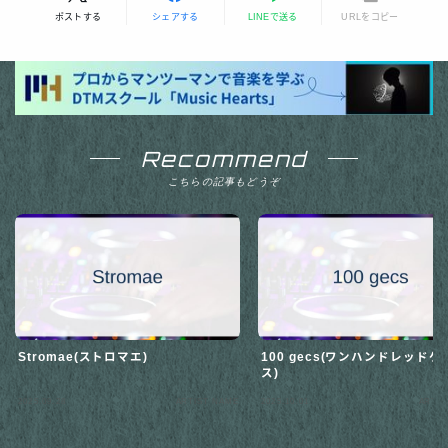
ポストする
シェアする
LINEで送る
URLをコピー
Recommend
こちらの記事もどうぞ
Stromae(ストロマエ)
100 gecs(ワンハンドレッドゲ
ス)
2025.09.28
ARTIST NAME
2025.10.01
ARTIS
Follow Me