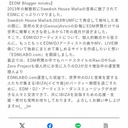
【EDM Blogger miroku】
2013年の解散前にSwedish House Mafiaの音楽に魅了されて
EDMにどっぷりハマりました。
Swedish House Mafiaも2018年UMFにて再会して絶叫した束
の間に、突然の天才(Genius)Aviciiの訃報にEDM界隈だけでは
世界に衝撃と大きな悲しみから7年の歳月が過ぎました。
そこで、EDM/DJアーティストについて、個人的観点から皆さ
んに、もっともっとEDM/DJアーティストの曲やMV、LIVE映
像について独自にまとめて楽しめるサイトを作成したいと想い
『EDMLABO.com』を開設しました。
最近では、EDM界隈の中でもハードスタイルのRan-DやSub
Zero Projectも個人的にお気に入りのDJが日々増加中の運営管
理人より
EDMLABO.com運営した収益で、世界中のDJと音楽を愛する
人たちが集まるIBIZA(イビサ島)のパーティー期間を過ごすた
めに、EDM・DJ・アーティスト・ダンスミュージックが大好
きな人々と交流できて、共にIBIZAを目指すための応援・支
援・寄付も常時お待ちしております。 よろしくお願い申し上げ
ますm(_ _)m