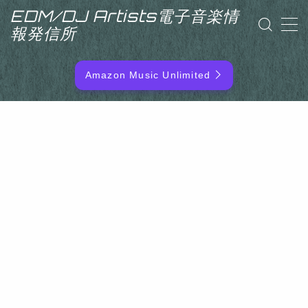
EDM/DJ Artists電子音楽情
報発信所
MENU
Amazon Music Unlimited
EDM/DJ/PD ARTIST
NEW RELEASE
RANKING
ARTIST NAME
SITEMAP