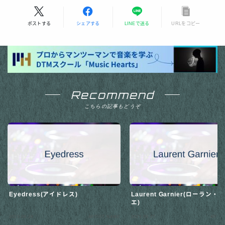
ポストする
シェアする
LINEで送る
URLをコピー
Recommend
こちらの記事もどうぞ
Eyedress(アイドレス)
Laurent Garnier(ローラン・
エ)
2025.09.28
ARTIST NAME
2025.09.27
ARTIS