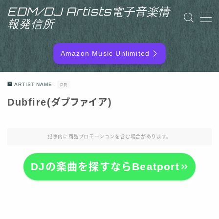
EDM/DJ Artists電子音楽情
報発信所
MENU
Amazon Music Unlimited
EDM/DJ/PD ARTIST
ARTIST NAME
PR
NEW RELEASE
Dubfire(ダブファイア)
RANKING
記事内に商品プロモーションを含む場合があります。
ARTIST NAME
DJの楽曲を探すならBeatport
SITEMAP