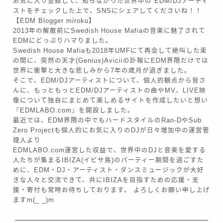
お気に入り登録して、知らなかった世界中の EDM/DJアーティ
ストをチェックした上で、SNSにシェアしてくださいね！！
【EDM Blogger miroku】
2013年の解散前にSwedish House Mafiaの音楽に魅了されて
EDMにどっぷりハマりました。
Swedish House Mafiaも2018年UMFにて再会して絶叫した束
の間に、突然の天才(Genius)Aviciiの訃報にEDM界隈だけでは
世界に衝撃と大きな悲しみから7年の歳月が過ぎました。
そこで、EDM/DJアーティストについて、個人的観点から皆さ
んに、もっともっとEDM/DJアーティストの曲やMV、LIVE映
像について独自にまとめて楽しめるサイトを作成したいと想い
『EDMLABO.com』を開設しました。
最近では、EDM界隈の中でもハードスタイルのRan-DやSub
Zero Projectも個人的にお気に入りのDJが日々増加中の運営管
理人より
EDMLABO.com運営した収益で、世界中のDJと音楽を愛する
人たちが集まるIBIZA(イビサ島)のパーティー期間を過ごすた
めに、EDM・DJ・アーティスト・ダンスミュージックが大好
きな人々と交流できて、共にIBIZAを目指すための応援・支
援・寄付も常時お待ちしております。 よろしくお願い申し上げ
ますm(_ _)m