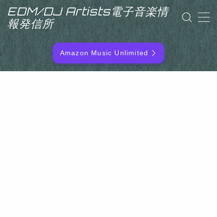
EDM/DJ Artists電子音楽情
報発信所
MENU
Amazon Music Unlimited
EDM/DJ/PD ARTIST
NEW RELEASE
RANKING
ARTIST NAME
SITEMAP