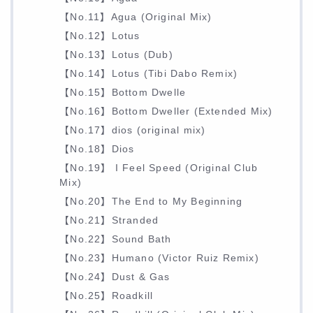
【No.11】Agua (Original Mix)
【No.12】Lotus
【No.13】Lotus (Dub)
【No.14】Lotus (Tibi Dabo Remix)
【No.15】Bottom Dwelle
【No.16】Bottom Dweller (Extended Mix)
【No.17】dios (original mix)
【No.18】Dios
【No.19】 I Feel Speed (Original Club
Mix)
【No.20】The End to My Beginning
【No.21】Stranded
【No.22】Sound Bath
【No.23】Humano (Victor Ruiz Remix)
【No.24】Dust & Gas
【No.25】Roadkill