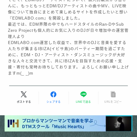
んに、もっともっとEDM/DJアーティストの曲やMV、LIVE映
像について独自にまとめて楽しめるサイトを作成したいと想い
『EDMLABO.com』を開設しました。
最近では、EDM界隈の中でもハードスタイルのRan-DやSub
Zero Projectも個人的にお気に入りのDJが日々増加中の運営管
理人より
EDMLABO.com運営した収益で、世界中のDJと音楽を愛する
人たちが集まるIBIZA(イビサ島)のパーティー期間を過ごすた
めに、EDM・DJ・アーティスト・ダンスミュージックが大好
きな人々と交流できて、共にIBIZAを目指すための応援・支
援・寄付も常時お待ちしております。 よろしくお願い申し上げ
ますm(_ _)m
Follow Me
ポストする
シェアする
LINEで送る
URLをコピー