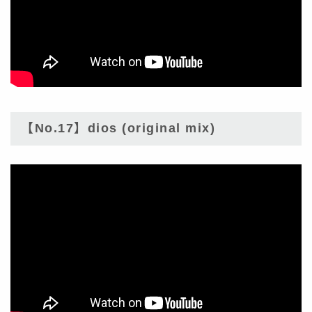
【No.17】dios (original mix)