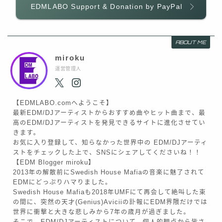
EDMLABO Support & Donation by PayPal
ABOUT ME
miroku
運営管理人
【EDMLABO.comへようこそ】
最新EDM/DJアーティストからおすすめ曲やヒット曲まで、最
高のEDM/DJアーティストを発見できるサイトに進化させてい
きます。
お気に入り登録して、知らなかった世界中の EDM/DJアーティ
ストをチェックした上で、SNSにシェアしてくださいね！！
【EDM Blogger miroku】
2013年の解散前にSwedish House Mafiaの音楽に魅了されて
EDMにどっぷりハマりました。
Swedish House Mafiaも2018年UMFにて再会して絶叫した束
の間に、突然の天才(Genius)Aviciiの訃報にEDM界隈だけでは
世界に衝撃と大きな悲しみから7年の歳月が過ぎました。
そこで、EDM/DJアーティストについて、個人的観点から皆さ