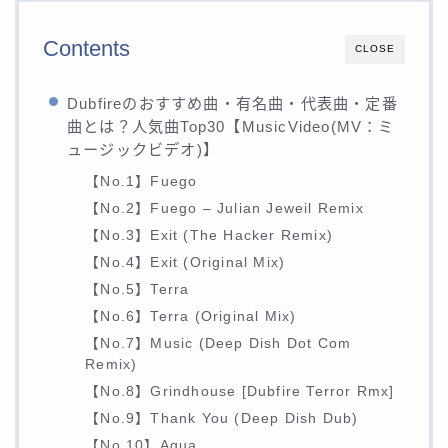
Contents
CLOSE
Dubfireのおすすめ曲・有名曲・代表曲・定番
曲とは？人気曲Top30【MusicVideo(MV：ミ
ュージックビデオ)】
【No.1】Fuego
【No.2】Fuego – Julian Jeweil Remix
【No.3】Exit (The Hacker Remix)
【No.4】Exit (Original Mix)
【No.5】Terra
【No.6】Terra (Original Mix)
【No.7】Music (Deep Dish Dot Com
Remix)
【No.8】Grindhouse [Dubfire Terror Rmx]
【No.9】Thank You (Deep Dish Dub)
【No.10】Agua