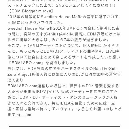
ストをチェックした上で、SNSにシェアしてくださいね！！
【EDM Blogger miroku】
2013年の解散前にSwedish House Mafiaの音楽に魅了されて
EDMにどっぷりハマりました。
Swedish House Mafiaも2018年UMFにて再会して絶叫した束
の間に、突然の天才(Genius)Aviciiの訃報にEDM界隈だけでは
世界に衝撃と大きな悲しみから7年の歳月が過ぎました。
そこで、EDM/DJアーティストについて、個人的観点から皆さ
んに、もっともっとEDM/DJアーティストの曲やMV、LIVE映
像について独自にまとめて楽しめるサイトを作成したいと想い
『EDMLABO.com』を開設しました。
最近では、EDM界隈の中でもハードスタイルのRan-DやSub
Zero Projectも個人的にお気に入りのDJが日々増加中の運営管
理人より
EDMLABO.com運営した収益で、世界中のDJと音楽を愛する
人たちが集まるIBIZA(イビサ島)のパーティー期間を過ごすた
めに、EDM・DJ・アーティスト・ダンスミュージックが大好
きな人々と交流できて、共にIBIZAを目指すための応援・支
援・寄付も常時お待ちしております。 よろしくお願い申し上げ
ますm(_ _)m