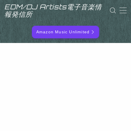
EDM/DJ Artists電子音楽情
報発信所
MENU
Amazon Music Unlimited
EDM/DJ/PD ARTIST
NEW RELEASE
RANKING
ARTIST NAME
SITEMAP