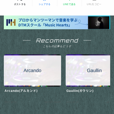
ポストする
シェアする
LINEで送る
URLをコピー
Recommend
こちらの記事もどうぞ
Arcando(アルカンド)
Gaullin(ガウリン)
2025.10.04
ARTIST NAME
2025.10.05
ARTIS
Follow Me