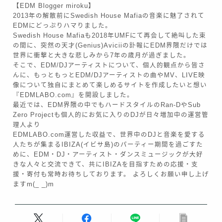
【EDM Blogger miroku】
2013年の解散前にSwedish House Mafiaの音楽に魅了されて
EDMにどっぷりハマりました。
Swedish House Mafiaも2018年UMFにて再会して絶叫した束
の間に、突然の天才(Genius)Aviciiの訃報にEDM界隈だけでは
世界に衝撃と大きな悲しみから7年の歳月が過ぎました。
そこで、EDM/DJアーティストについて、個人的観点から皆さ
んに、もっともっとEDM/DJアーティストの曲やMV、LIVE映
像について独自にまとめて楽しめるサイトを作成したいと想い
『EDMLABO.com』を開設しました。
最近では、EDM界隈の中でもハードスタイルのRan-DやSub
Zero Projectも個人的にお気に入りのDJが日々増加中の運営管
理人より
EDMLABO.com運営した収益で、世界中のDJと音楽を愛する
人たちが集まるIBIZA(イビサ島)のパーティー期間を過ごすた
めに、EDM・DJ・アーティスト・ダンスミュージックが大好
きな人々と交流できて、共にIBIZAを目指すための応援・支
援・寄付も常時お待ちしております。 よろしくお願い申し上げ
ますm(_ _)m