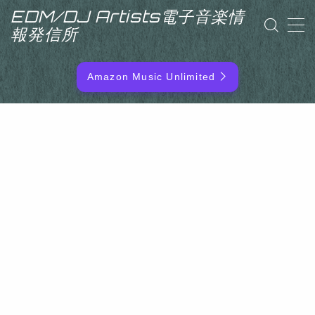
EDM/DJ Artists電子音楽情
報発信所
MENU
Amazon Music Unlimited
EDM/DJ/PD ARTIST
NEW RELEASE
RANKING
ARTIST NAME
SITEMAP