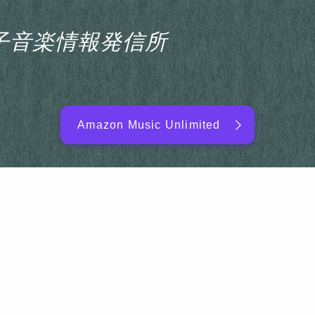
s電子音楽情報発信所
Amazon Music Unlimited
EDM/DJ/PD ARTIST
NEW RELEASE
RANKING
ARTIST NAME
SITEMAP