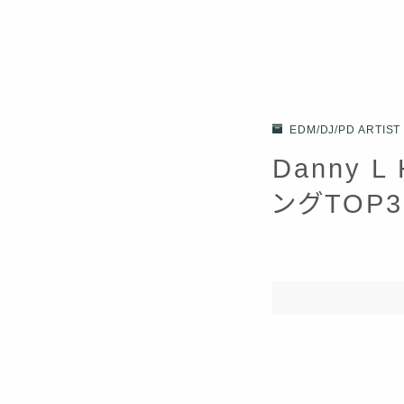
EDM/DJ/PD ARTIST
Danny 
ングTOP3