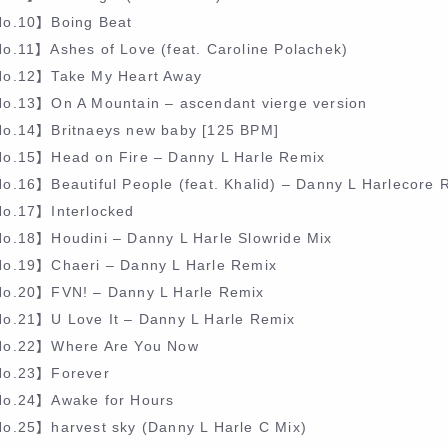
o.10】Boing Beat
o.11】Ashes of Love (feat. Caroline Polachek)
o.12】Take My Heart Away
o.13】On A Mountain – ascendant vierge version
o.14】Britnaeys new baby [125 BPM]
o.15】Head on Fire – Danny L Harle Remix
o.16】Beautiful People (feat. Khalid) – Danny L Harlecore 
o.17】Interlocked
o.18】Houdini – Danny L Harle Slowride Mix
o.19】Chaeri – Danny L Harle Remix
o.20】FVN! – Danny L Harle Remix
o.21】U Love It – Danny L Harle Remix
o.22】Where Are You Now
o.23】Forever
o.24】Awake for Hours
o.25】harvest sky (Danny L Harle C Mix)