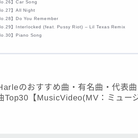
o.26】Car Song
o.27】All Night
o.28】Do You Remember
o.29】Interlocked (feat. Pussy Riot) – Lil Texas Remix
o.30】Piano Song
 L Harleのおすすめ曲・有名曲・代
Top30【MusicVideo(MV：ミュ