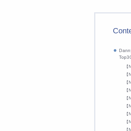
Cont
Dan
Top
【N
【N
【N
【N
【N
【N
【N
【N
【N