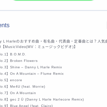
ents
ny L Harleのおすすめ曲・有名曲・代表曲・定番曲とは？人気
30【MusicVideo(MV：ミュージックビデオ)】
o.1】B.O.M.D.
o.2】Broken Flowers
o.3】Shine – Danny L Harle Remix
o.4】On A Mountain – Flume Remix
o.5】encore
o.6】Me4U (feat. Morrie)
o.7】On A Mountain
o.8】gec 2 Ü (Danny L Harle Harlecore Remix)
o.9】Blue Angel (feat. Clairo)