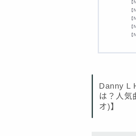
【N
【N
【N
【N
【N
Danny
は？人気曲
オ)】