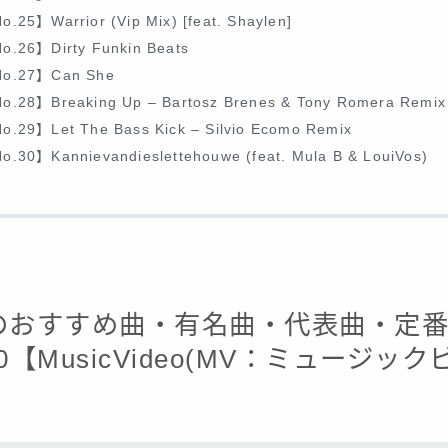
o.25】Warrior (Vip Mix) [feat. Shaylen]
o.26】Dirty Funkin Beats
o.27】Can She
o.28】Breaking Up – Bartosz Brenes & Tony Romera Remix
o.29】Let The Bass Kick – Silvio Ecomo Remix
o.30】Kannievandieslettehouwe (feat. Mula B & LouiVos)
kieのおすすめ曲・有名曲・代表曲・定
30【MusicVideo(MV：ミュージック