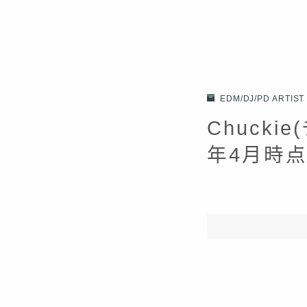
EDM/DJ/PD ARTIST
Chucki
年4月時点