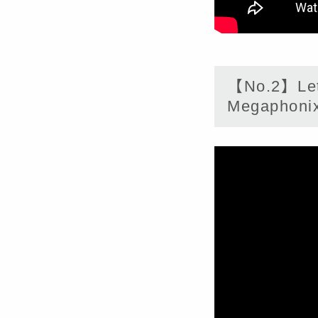
【No.2】Let 
Megaphoni