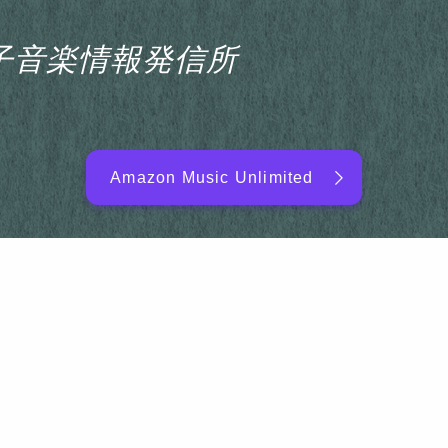
s電子音楽情報発信所
Amazon Music Unlimited
EDM/DJ/PD ARTIST
NEW RELEASE
RANKING
ARTIST NAME
SITEMAP