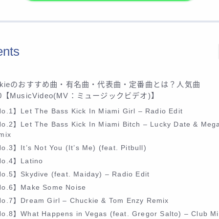
ents
uckieのおすすめ曲・有名曲・代表曲・定番曲とは？人気曲
30【MusicVideo(MV：ミュージックビデオ)】
o.1】Let The Bass Kick In Miami Girl – Radio Edit
o.2】Let The Bass Kick In Miami Bitch – Lucky Date & Meg
mix
.3】It’s Not You (It’s Me) (feat. Pitbull)
o.4】Latino
o.5】Skydive (feat. Maiday) – Radio Edit
o.6】Make Some Noise
o.7】Dream Girl – Chuckie & Tom Enzy Remix
o.8】What Happens in Vegas (feat. Gregor Salto) – Club Mi