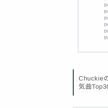
【N
【N
【N
【N
【N
【N
Chuc
気曲Top