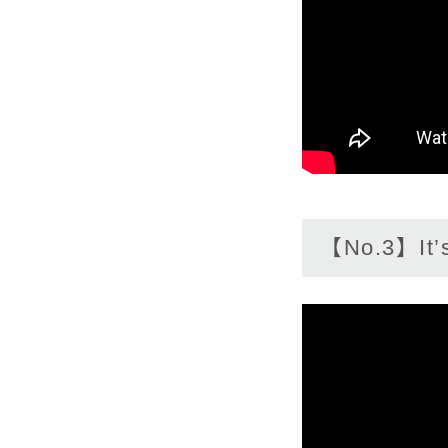
【No.3】It’s 