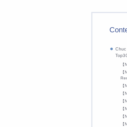
Cont
Ch
Top
【N
【N
Re
【No
【N
【N
【N
【N
【N