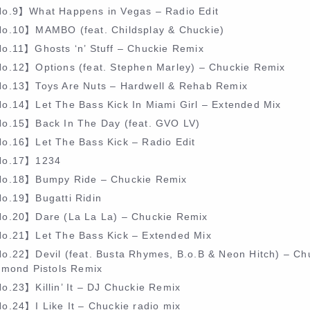
o.9】What Happens in Vegas – Radio Edit
o.10】MAMBO (feat. Childsplay & Chuckie)
o.11】Ghosts ‘n’ Stuff – Chuckie Remix
o.12】Options (feat. Stephen Marley) – Chuckie Remix
o.13】Toys Are Nuts – Hardwell & Rehab Remix
o.14】Let The Bass Kick In Miami Girl – Extended Mix
o.15】Back In The Day (feat. GVO LV)
o.16】Let The Bass Kick – Radio Edit
o.17】1234
o.18】Bumpy Ride – Chuckie Remix
o.19】Bugatti Ridin
o.20】Dare (La La La) – Chuckie Remix
o.21】Let The Bass Kick – Extended Mix
o.22】Devil (feat. Busta Rhymes, B.o.B & Neon Hitch) – Ch
amond Pistols Remix
o.23】Killin’ It – DJ Chuckie Remix
o.24】I Like It – Chuckie radio mix