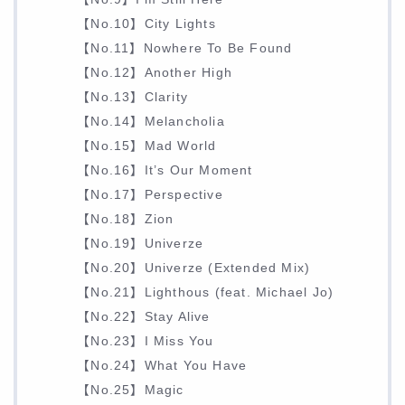
【No.10】City Lights
【No.11】Nowhere To Be Found
【No.12】Another High
【No.13】Clarity
【No.14】Melancholia
【No.15】Mad World
【No.16】It’s Our Moment
【No.17】Perspective
【No.18】Zion
【No.19】Univerze
【No.20】Univerze (Extended Mix)
【No.21】Lighthous (feat. Michael Jo)
【No.22】Stay Alive
【No.23】I Miss You
【No.24】What You Have
【No.25】Magic