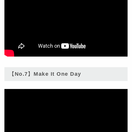
【No.7】Make It One Day