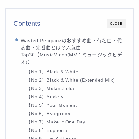
Contents
CLOSE
Wasted Penguinzのおすすめ曲・有名曲・代
表曲・定番曲とは？人気曲
Top30【MusicVideo(MV：ミュージックビデ
オ)】
【No.1】Black & White
【No.2】Black & White (Extended Mix)
【No.3】Melancholia
【No.4】Anxiety
【No.5】Your Moment
【No.6】Evergreen
【No.7】Make It One Day
【No.8】Euphoria
【No.9】I’m Still Here