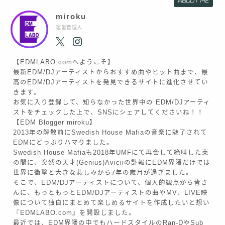
ABOUT ME
miroku
運営管理人
【EDMLABO.comへようこそ】
最新EDM/DJアーティストからおすすめ曲やヒット曲まで、最
高のEDM/DJアーティストを発見できるサイトに進化させてい
きます。
お気に入り登録して、知らなかった世界中の EDM/DJアーティ
ストをチェックした上で、SNSにシェアしてくださいね！！
【EDM Blogger miroku】
2013年の解散前にSwedish House Mafiaの音楽に魅了されて
EDMにどっぷりハマりました。
Swedish House Mafiaも2018年UMFにて再会して絶叫した束
の間に、突然の天才(Genius)Aviciiの訃報にEDM界隈だけでは
世界に衝撃と大きな悲しみから7年の歳月が過ぎました。
そこで、EDM/DJアーティストについて、個人的観点から皆さ
んに、もっともっとEDM/DJアーティストの曲やMV、LIVE映
像について独自にまとめて楽しめるサイトを作成したいと想い
『EDMLABO.com』を開設しました。
最近では、EDM界隈の中でもハードスタイルのRan-DやSub