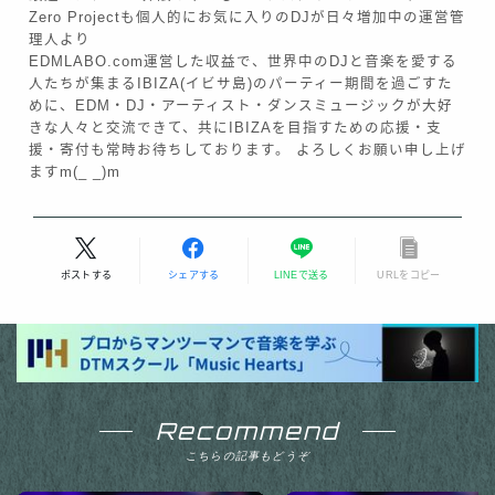
Zero Projectも個人的にお気に入りのDJが日々増加中の運営管
理人より
EDMLABO.com運営した収益で、世界中のDJと音楽を愛する
人たちが集まるIBIZA(イビサ島)のパーティー期間を過ごすた
めに、EDM・DJ・アーティスト・ダンスミュージックが大好
きな人々と交流できて、共にIBIZAを目指すための応援・支
援・寄付も常時お待ちしております。 よろしくお願い申し上げ
ますm(_ _)m
ポストする
シェアする
LINEで送る
URLをコピー
Follow Me
Recommend
こちらの記事もどうぞ