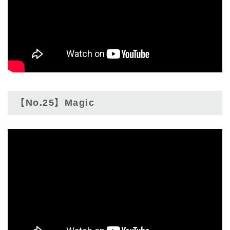
【No.25】Magic