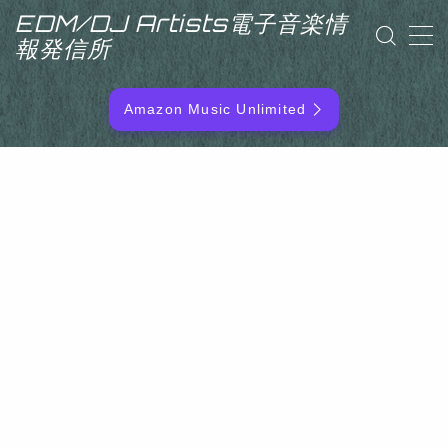
EDM/DJ Artists電子音楽情
報発信所
MENU
Amazon Music Unlimited
EDM/DJ/PD ARTIST
NEW RELEASE
RANKING
ARTIST NAME
SITEMAP