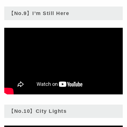
【No.9】I’m Still Here
【No.10】City Lights