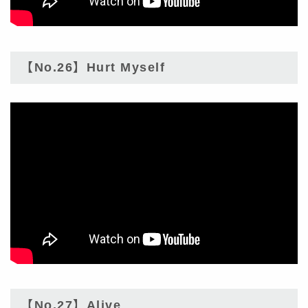
【No.26】Hurt Myself
【No.27】Alive