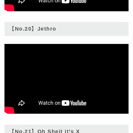
【No.20】Jethro
【No.21】Oh Sheit it’s X