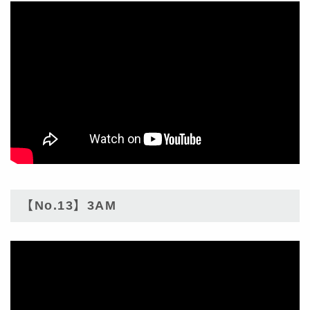
【No.13】3AM