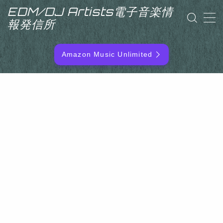
EDM/DJ Artists電子音楽情
報発信所
MENU
Amazon Music Unlimited
EDM/DJ/PD ARTIST
NEW RELEASE
RANKING
ARTIST NAME
SITEMAP