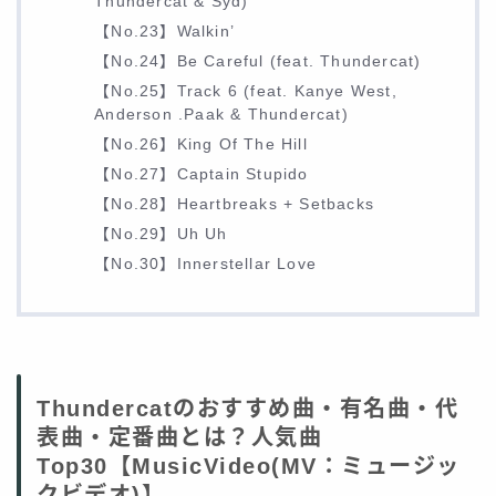
Thundercat & Syd)
【No.23】Walkin’
【No.24】Be Careful (feat. Thundercat)
【No.25】Track 6 (feat. Kanye West,
Anderson .Paak & Thundercat)
【No.26】King Of The Hill
【No.27】Captain Stupido
【No.28】Heartbreaks + Setbacks
【No.29】Uh Uh
【No.30】Innerstellar Love
Thundercatのおすすめ曲・有名曲・代
表曲・定番曲とは？人気曲
Top30【MusicVideo(MV：ミュージッ
クビデオ)】