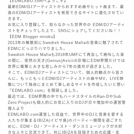
【EDMLABO.comへようこそ】
最新EDM/DJアーティストからおすすめ曲やヒット曲まで、最
高のEDM/DJアーティストを発見できるサイトに進化させてい
きます。
お気に入り登録して、知らなかった世界中の EDM/DJアーティ
ストをチェックした上で、SNSにシェアしてくださいね！！
【EDM Blogger miroku】
2013年の解散前にSwedish House Mafiaの音楽に魅了されて
EDMにどっぷりハマりました。
Swedish House Mafiaも2018年UMFにて再会して絶叫した束
の間に、突然の天才(Genius)Aviciiの訃報にEDM界隈だけでは
世界に衝撃と大きな悲しみから7年の歳月が過ぎました。
そこで、EDM/DJアーティストについて、個人的観点から皆さ
んに、もっともっとEDM/DJアーティストの曲やMV、LIVE映
像について独自にまとめて楽しめるサイトを作成したいと想い
Follow Me
『EDMLABO.com』を開設しました。
最近では、EDM界隈の中でもハードスタイルのRan-DやSub
Zero Projectも個人的にお気に入りのDJが日々増加中の運営管
理人より
EDMLABO.com運営した収益で、世界中のDJと音楽を愛する
人たちが集まるIBIZA(イビサ島)のパーティー期間を過ごすた
めに、EDM・DJ・アーティスト・ダンスミュージックが大好
きな人々と交流できて、共にIBIZAを目指すための応援・支