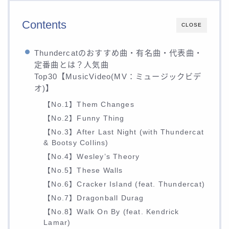
Contents
CLOSE
Thundercatのおすすめ曲・有名曲・代表曲・
定番曲とは？人気曲
Top30【MusicVideo(MV：ミュージックビデ
オ)】
【No.1】Them Changes
【No.2】Funny Thing
【No.3】After Last Night (with Thundercat
& Bootsy Collins)
【No.4】Wesley’s Theory
【No.5】These Walls
【No.6】Cracker Island (feat. Thundercat)
【No.7】Dragonball Durag
【No.8】Walk On By (feat. Kendrick
Lamar)