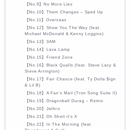
【No.9】No More Lies
【No.10】Them Changes – Sped Up
【No.11】Overseas
【No.12】Show You The Way (feat.
Michael McDonald & Kenny Loggins)
【No.13】3AM
【No.14】Lava Lamp
【No.15】Friend Zone
【No.16】Black Qualls (feat. Steve Lacy &
Steve Arrington)
【No.17】Fair Chance (feat. Ty Dolla $ign
& Lil B)
【No.18】A Fan’s Mail (Tron Song Suite II)
【No.19】Dragonball Durag – Remix
【No.20】Jethro
【No.21】Oh Sheit it’s X
【No.22】In The Morning (feat.