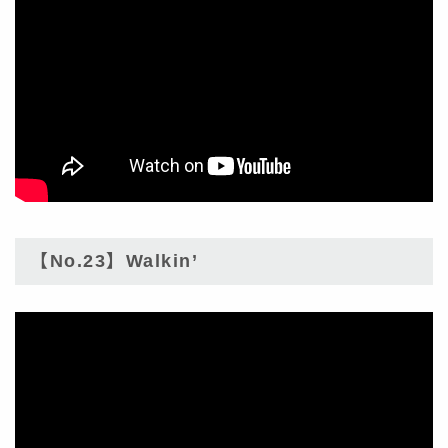
【No.23】Walkin’