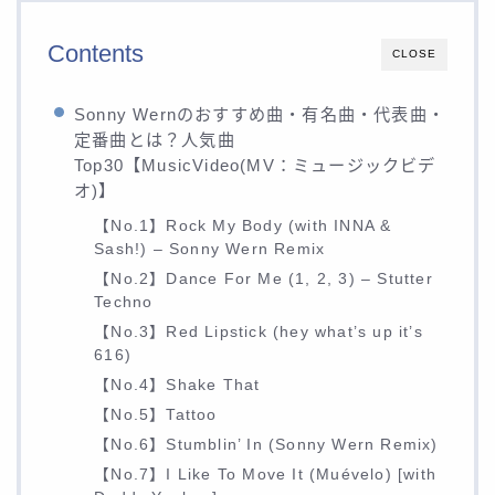
Contents
CLOSE
Sonny Wernのおすすめ曲・有名曲・代表曲・
定番曲とは？人気曲
Top30【MusicVideo(MV：ミュージックビデ
オ)】
【No.1】Rock My Body (with INNA &
Sash!) – Sonny Wern Remix
【No.2】Dance For Me (1, 2, 3) – Stutter
Techno
【No.3】Red Lipstick (hey what’s up it’s
616)
【No.4】Shake That
【No.5】Tattoo
【No.6】Stumblin’ In (Sonny Wern Remix)
【No.7】I Like To Move It (Muévelo) [with