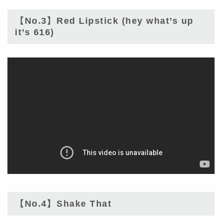
【No.3】Red Lipstick (hey what’s up
it’s 616)
【No.4】Shake That