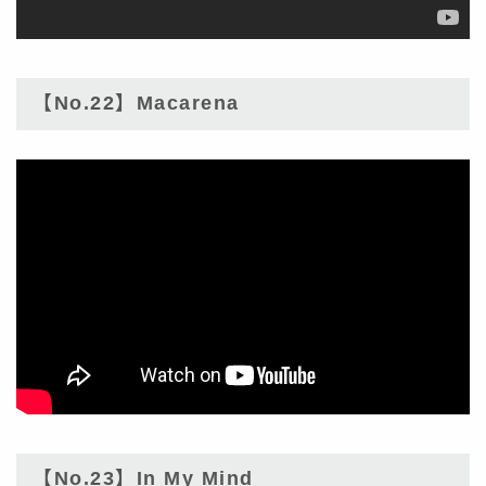
【No.22】Macarena
【No.23】In My Mind