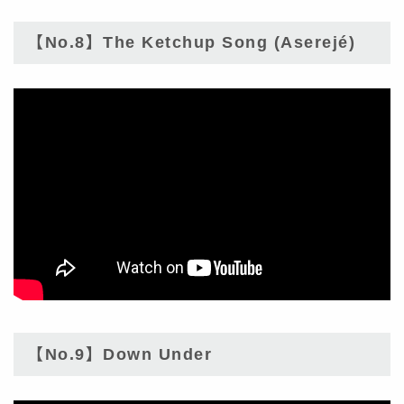
【No.8】The Ketchup Song (Aserejé)
【No.9】Down Under