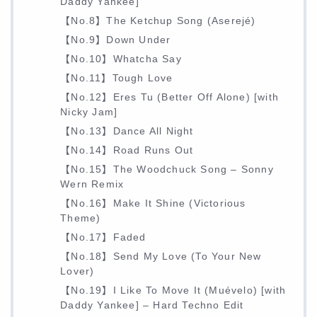
Daddy Yankee]
【No.8】The Ketchup Song (Aserejé)
【No.9】Down Under
【No.10】Whatcha Say
【No.11】Tough Love
【No.12】Eres Tu (Better Off Alone) [with
Nicky Jam]
【No.13】Dance All Night
【No.14】Road Runs Out
【No.15】The Woodchuck Song – Sonny
Wern Remix
【No.16】Make It Shine (Victorious
Theme)
【No.17】Faded
【No.18】Send My Love (To Your New
Lover)
【No.19】I Like To Move It (Muévelo) [with
Daddy Yankee] – Hard Techno Edit