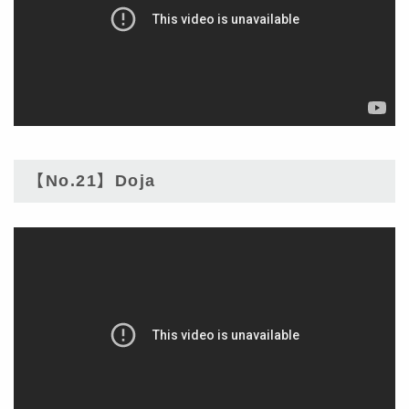
【No.21】Doja