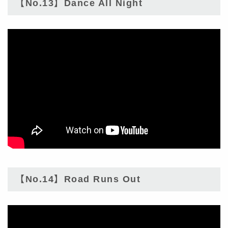
【No.13】Dance All Night
【No.14】Road Runs Out