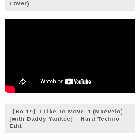
Lover)
【No.19】I Like To Move It (Muévelo)
[with Daddy Yankee] – Hard Techno
Edit