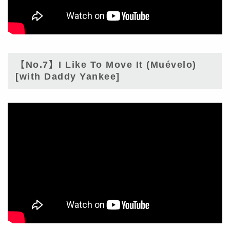
【No.7】I Like To Move It (Muévelo)
[with Daddy Yankee]