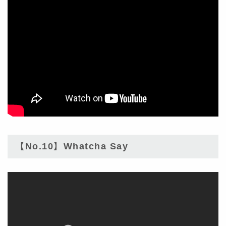
【No.10】Whatcha Say