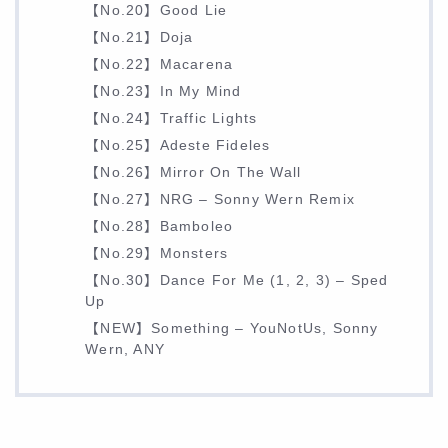
【No.20】Good Lie
【No.21】Doja
【No.22】Macarena
【No.23】In My Mind
【No.24】Traffic Lights
【No.25】Adeste Fideles
【No.26】Mirror On The Wall
【No.27】NRG – Sonny Wern Remix
【No.28】Bamboleo
【No.29】Monsters
【No.30】Dance For Me (1, 2, 3) – Sped
Up
【NEW】Something – YouNotUs, Sonny
Wern, ANY