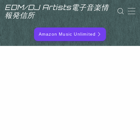
EDM/DJ Artists電子音楽情
報発信所
MENU
Amazon Music Unlimited
EDM/DJ/PD ARTIST
NEW RELEASE
RANKING
ARTIST NAME
SITEMAP