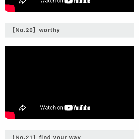
【No.20】worthy
【No.21】find your way