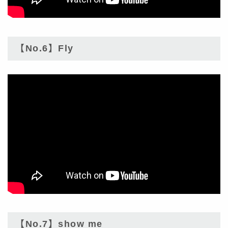
【No.6】Fly
【No.7】show me