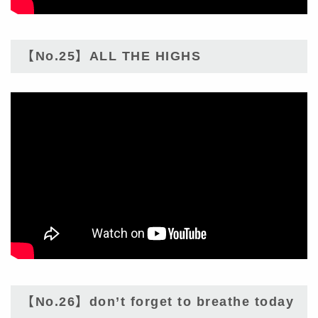
【No.25】ALL THE HIGHS
【No.26】don’t forget to breathe today