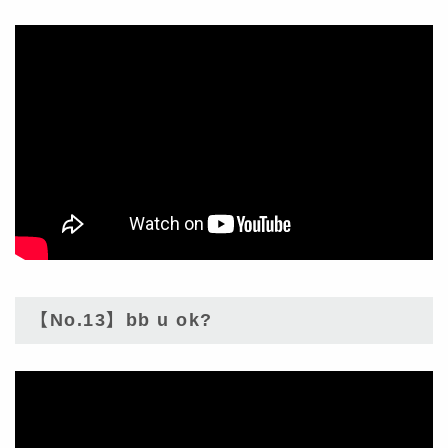
【No.13】bb u ok?