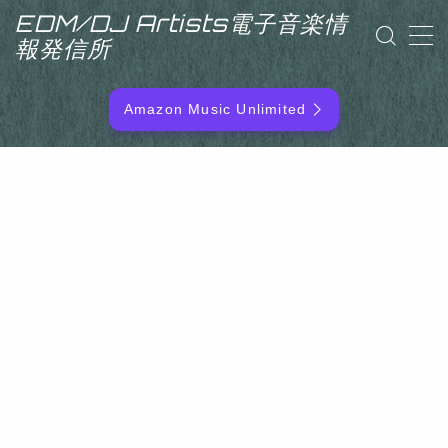
EDM/DJ Artists電子音楽情
報発信所
MENU
Amazon Music Unlimited
EDM/DJ/PD ARTIST
NEW RELEASE
RANKING
ARTIST NAME
SITEMAP