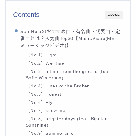
Contents
CLOSE
San Holoのおすすめ曲・有名曲・代表曲・定
番曲とは？人気曲Top30【MusicVideo(MV：
ミュージックビデオ)】
【No.1】Light
【No.2】We Rise
【No.3】lift me from the ground (feat.
Sofie Winterson)
【No.4】Lines of the Broken
【No.5】Honest
【No.6】Fly
【No.7】show me
【No.8】brighter days (feat. Bipolar
Sunshine)
【No.9】Summertime