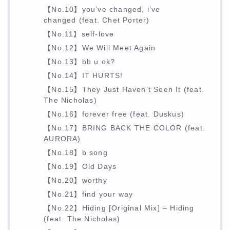
【No.10】you’ve changed, i’ve
changed (feat. Chet Porter)
【No.11】self-love
【No.12】We Will Meet Again
【No.13】bb u ok?
【No.14】IT HURTS!
【No.15】They Just Haven’t Seen It (feat.
The Nicholas)
【No.16】forever free (feat. Duskus)
【No.17】BRING BACK THE COLOR (feat.
AURORA)
【No.18】b song
【No.19】Old Days
【No.20】worthy
【No.21】find your way
【No.22】Hiding [Original Mix] – Hiding
(feat. The Nicholas)