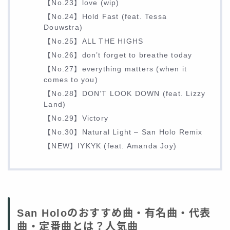
【No.23】love (wip)
【No.24】Hold Fast (feat. Tessa
Douwstra)
【No.25】ALL THE HIGHS
【No.26】don’t forget to breathe today
【No.27】everything matters (when it
comes to you)
【No.28】DON’T LOOK DOWN (feat. Lizzy
Land)
【No.29】Victory
【No.30】Natural Light – San Holo Remix
【NEW】IYKYK (feat. Amanda Joy)
San Holoのおすすめ曲・有名曲・代表
曲・定番曲とは？人気曲