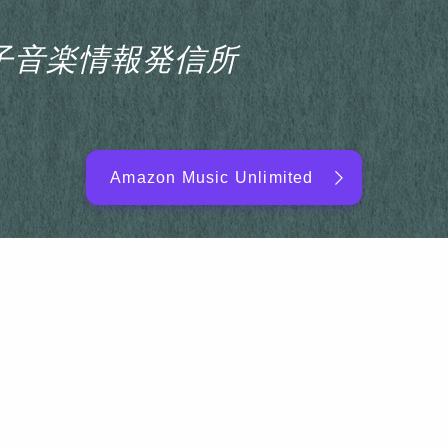
s電子音楽情報発信所
Amazon Music Unlimited
EDM/DJ/PD ARTIST
NEW RELEASE
RANKING
ARTIST NAME
SITEMAP