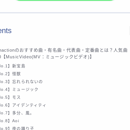
ents
kanactionのおすすめ曲・有名曲・代表曲・定番曲とは？人気曲
30【MusicVideo(MV：ミュージックビデオ)】
No.1】新宝島
No.2】怪獣
No.3】忘れられないの
No.4】ミュージック
No.5】モス
No.6】アイデンティティ
No.7】多分、風。
o.8】Aoi
No.9】夜の踊り子