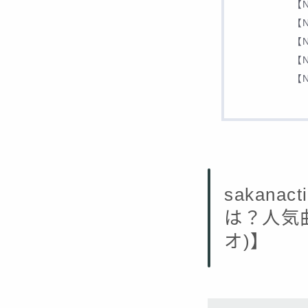
【
【
【
【
【
sakan
は？人気曲
オ)】