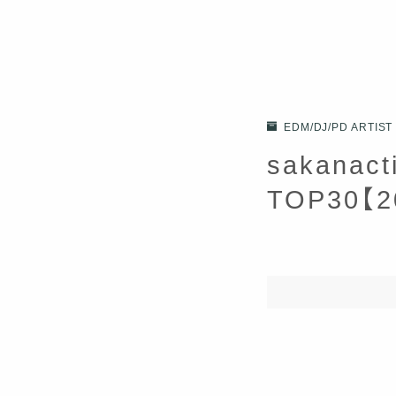
EDM/DJ/PD ARTIST
sakana
TOP30【