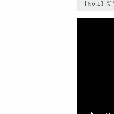
【No.1】