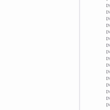
【
【
【
【N
【
【N
【
【
【
【
【
【
【
【
【
【