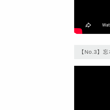
【No.3】