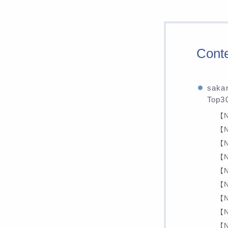
Cont
sa
Top
【
【
【
【
【
【
【
【N
【