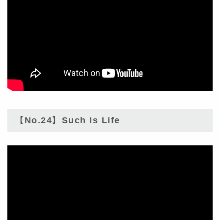
【No.24】Such Is Life