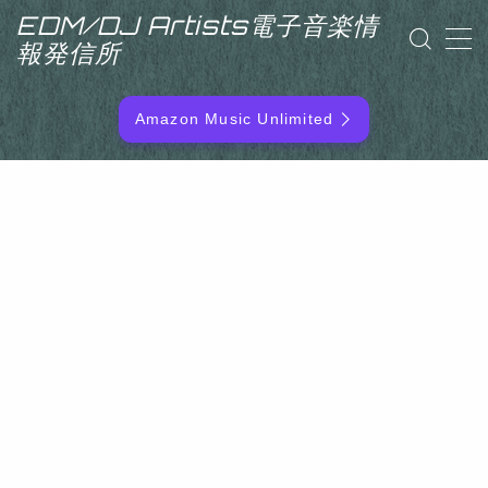
EDM/DJ Artists電子音楽情
報発信所
MENU
Amazon Music Unlimited
EDM/DJ/PD ARTIST
NEW RELEASE
RANKING
ARTIST NAME
SITEMAP