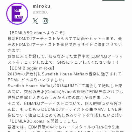
miroku
運営管理人
【EDMLABO.comへようこそ】
最新EDM/DJアーティストからおすすめ曲やヒット曲まで、最
高のEDM/DJアーティストを発見できるサイトに進化させてい
きます。
お気に入り登録して、知らなかった世界中の EDM/DJアーティ
ストをチェックした上で、SNSにシェアしてくださいね！！
【EDM Blogger miroku】
2013年の解散前にSwedish House Mafiaの音楽に魅了されて
EDMにどっぷりハマりました。
Swedish House Mafiaも2018年UMFにて再会して絶叫した束
Follow Me
の間に、突然の天才(Genius)Aviciiの訃報にEDM界隈だけでは
世界に衝撃と大きな悲しみから7年の歳月が過ぎました。
そこで、EDM/DJアーティストについて、個人的観点から皆さ
んに、もっともっとEDM/DJアーティストの曲やMV、LIVE映
像について独自にまとめて楽しめるサイトを作成したいと想い
『EDMLABO.com』を開設しました。
最近では、EDM界隈の中でもハードスタイルのRan-DやSub