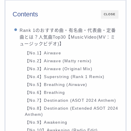
Contents
CLOSE
Rank 1のおすすめ曲・有名曲・代表曲・定番
曲とは？人気曲Top30【MusicVideo(MV：ミ
ュージックビデオ)】
【No.1】Airwave
【No.2】Airwave (Matty remix)
【No.3】Airwave (Original Mix)
【No.4】Superstring (Rank 1 Remix)
【No.5】Breathing (Airwave)
【No.6】Breathing
【No.7】Destination (ASOT 2024 Anthem)
【No.8】Destination (Extended ASOT 2024
Anthem)
【No.9】Awakening
【No.10】Awakening (Radio Edit)