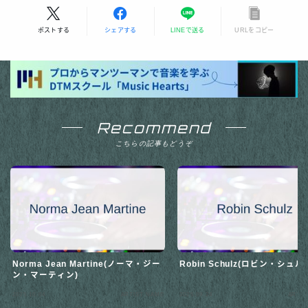
ポストする
シェアする
LINEで送る
URLをコピー
Recommend
こちらの記事もどうぞ
Norma Jean Martine(ノーマ・ジー
Robin Schulz(ロビン・シュル
ン・マーティン)
2025.10.04
ARTIST NAME
2025.09.24
ARTIS