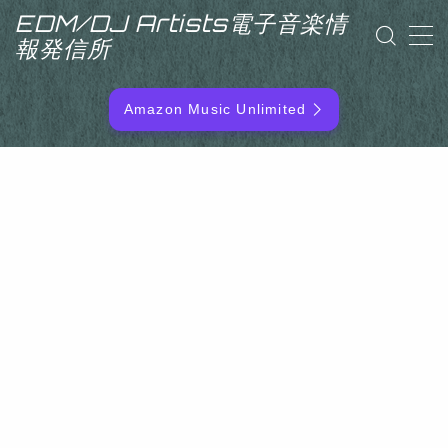
EDM/DJ Artists電子音楽情
報発信所
MENU
Amazon Music Unlimited
EDM/DJ/PD ARTIST
NEW RELEASE
RANKING
ARTIST NAME
SITEMAP