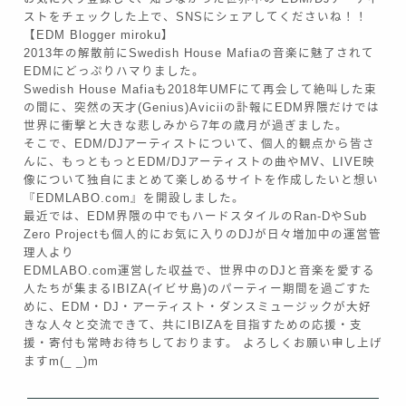
ストをチェックした上で、SNSにシェアしてくださいね！！
【EDM Blogger miroku】
2013年の解散前にSwedish House Mafiaの音楽に魅了されて
EDMにどっぷりハマりました。
Swedish House Mafiaも2018年UMFにて再会して絶叫した束
の間に、突然の天才(Genius)Aviciiの訃報にEDM界隈だけでは
世界に衝撃と大きな悲しみから7年の歳月が過ぎました。
そこで、EDM/DJアーティストについて、個人的観点から皆さ
んに、もっともっとEDM/DJアーティストの曲やMV、LIVE映
像について独自にまとめて楽しめるサイトを作成したいと想い
『EDMLABO.com』を開設しました。
最近では、EDM界隈の中でもハードスタイルのRan-DやSub
Zero Projectも個人的にお気に入りのDJが日々増加中の運営管
理人より
EDMLABO.com運営した収益で、世界中のDJと音楽を愛する
人たちが集まるIBIZA(イビサ島)のパーティー期間を過ごすた
めに、EDM・DJ・アーティスト・ダンスミュージックが大好
きな人々と交流できて、共にIBIZAを目指すための応援・支
援・寄付も常時お待ちしております。 よろしくお願い申し上げ
ますm(_ _)m