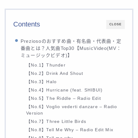
Contents
CLOSE
Preziosoのおすすめ曲・有名曲・代表曲・定
番曲とは？人気曲Top30【MusicVideo(MV：
ミュージックビデオ)】
【No.1】Thunder
【No.2】Drink And Shout
【No.3】Halo
【No.4】Hurricane (feat. SHIBUI)
【No.5】The Riddle – Radio Edit
【No.6】Voglio vederti danzare – Radio
Version
【No.7】Three Little Birds
【No.8】Tell Me Why – Radio Edit Mix