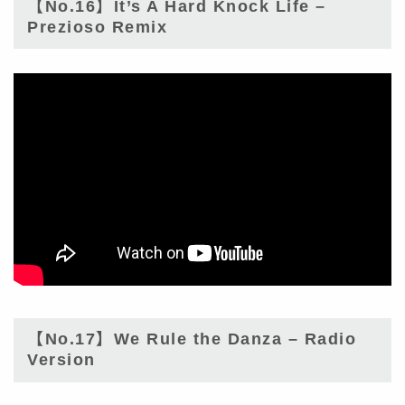
【No.16】It’s A Hard Knock Life –
Prezioso Remix
【No.17】We Rule the Danza – Radio
Version