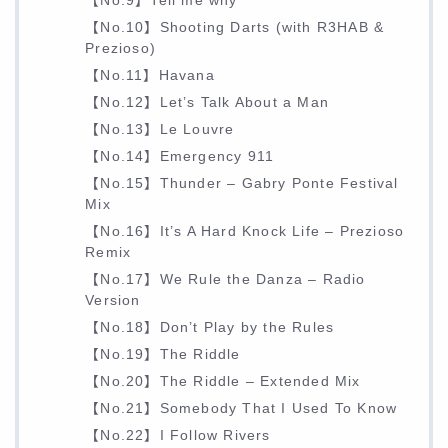
【No.9】Tell me why
【No.10】Shooting Darts (with R3HAB &
Prezioso)
【No.11】Havana
【No.12】Let’s Talk About a Man
【No.13】Le Louvre
【No.14】Emergency 911
【No.15】Thunder – Gabry Ponte Festival
Mix
【No.16】It’s A Hard Knock Life – Prezioso
Remix
【No.17】We Rule the Danza – Radio
Version
【No.18】Don’t Play by the Rules
【No.19】The Riddle
【No.20】The Riddle – Extended Mix
【No.21】Somebody That I Used To Know
【No.22】I Follow Rivers