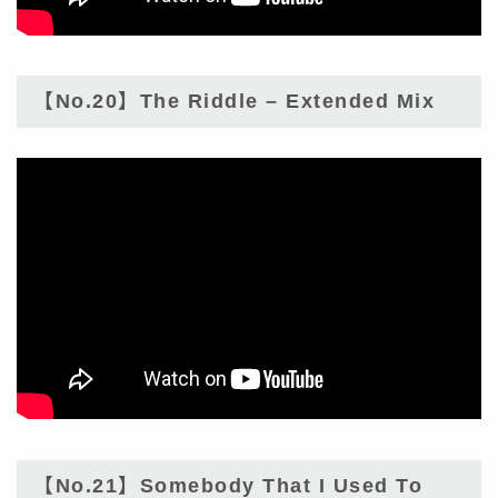
【No.20】The Riddle – Extended Mix
【No.21】Somebody That I Used To