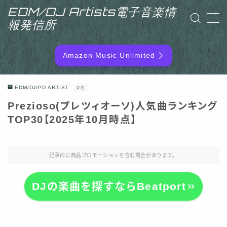
EDM/DJ Artists電子音楽情
報発信所
MENU
Amazon Music Unlimited
EDM/DJ/PD ARTIST
EDM/DJ/PD ARTIST
PR
NEW RELEASE
Prezioso(プレツィオーソ)人気曲ランキング
TOP30【2025年10月時点】
RANKING
ARTIST NAME
記事内に商品プロモーションを含む場合があります。
SITEMAP
DJの楽曲を探すならBeatport