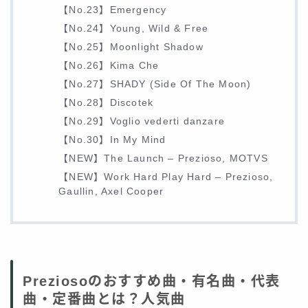
【No.23】Emergency
【No.24】Young, Wild & Free
【No.25】Moonlight Shadow
【No.26】Kima Che
【No.27】SHADY (Side Of The Moon)
【No.28】Discotek
【No.29】Voglio vederti danzare
【No.30】In My Mind
【NEW】The Launch – Prezioso, MOTVS
【NEW】Work Hard Play Hard – Prezioso,
Gaullin, Axel Cooper
Preziosoのおすすめ曲・有名曲・代表
曲・定番曲とは？人気曲