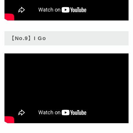
【No.9】I Go