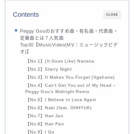
Contents
CLOSE
Peggy Gouのおすすめ曲・有名曲・代表曲・
定番曲とは？人気曲
Top30【MusicVideo(MV：ミュージックビデ
オ)】
【No.1】(It Goes Like) Nanana
【No.2】Starry Night
【No.3】It Makes You Forget (Itgehane)
【No.4】Can’t Get You out of My Head –
Peggy Gou’s Midnight Remix
【No.5】I Believe In Love Again
【No.6】Nabi (feat. OHHYUK)
【No.7】Han Jan
【No.8】Han Pan
【No.9】I Go