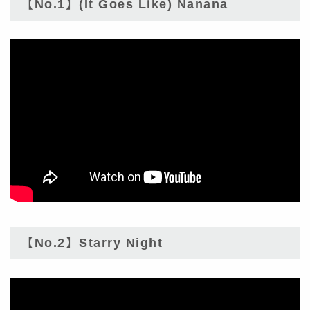
【No.1】(It Goes Like) Nanana
【No.2】Starry Night