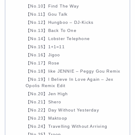
【No.10】Find The Way
【No.11】Gou Talk
【No.12】Hungboo – DJ-Kicks
【No.13】Back To One
【No.14】Lobster Telephone
【No.15】1+1=11
【No.16】Jigoo
【No.17】Rose
【No.18】like JENNIE – Peggy Gou Remix
【No.19】I Believe In Love Again – Jex
Opolis Remix Edit
【No.20】Jen High
【No.21】Shero
【No.22】Day Without Yesterday
【No.23】Maktoop
【No.24】Travelling Without Arriving
【No.25】Troop