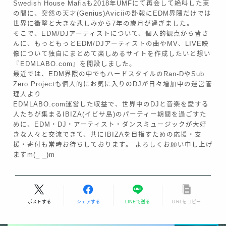
Swedish House Mafiaも2018年UMFにて再会して絶叫した束
の間に、突然の天才(Genius)Aviciiの訃報にEDM界隈だけでは
世界に衝撃と大きな悲しみから7年の歳月が過ぎました。
そこで、EDM/DJアーティストについて、個人的観点から皆さ
んに、もっともっとEDM/DJアーティストの曲やMV、LIVE映
像について独自にまとめて楽しめるサイトを作成したいと想い
『EDMLABO.com』を開設しました。
最近では、EDM界隈の中でもハードスタイルのRan-DやSub
Zero Projectも個人的にお気に入りのDJが日々増加中の運営管
理人より
EDMLABO.com運営した収益で、世界中のDJと音楽を愛する
人たちが集まるIBIZA(イビサ島)のパーティー期間を過ごすた
めに、EDM・DJ・アーティスト・ダンスミュージックが大好
きな人々と交流できて、共にIBIZAを目指すための応援・支
援・寄付も常時お待ちしております。 よろしくお願い申し上げ
Follow Me
ますm(_ _)m
ポストする
シェアする
LINEで送る
URLをコピー