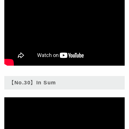
【No.30】In Sum