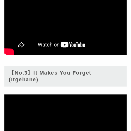
【No.3】It Makes You Forget
(Itgehane)