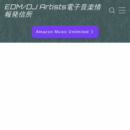
EDM/DJ Artists電子音楽情
報発信所
MENU
Amazon Music Unlimited
EDM/DJ/PD ARTIST
NEW RELEASE
RANKING
ARTIST NAME
SITEMAP