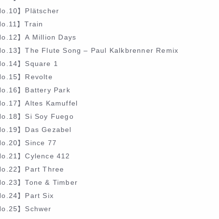
o.10】Plätscher
o.11】Train
o.12】A Million Days
o.13】The Flute Song – Paul Kalkbrenner Remix
o.14】Square 1
o.15】Revolte
o.16】Battery Park
o.17】Altes Kamuffel
o.18】Si Soy Fuego
o.19】Das Gezabel
o.20】Since 77
o.21】Cylence 412
o.22】Part Three
o.23】Tone & Timber
o.24】Part Six
o.25】Schwer