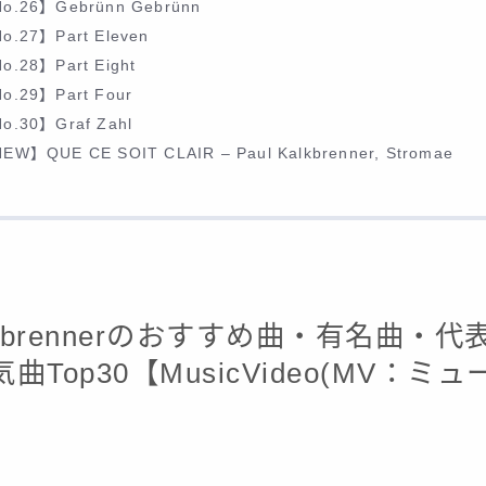
o.26】Gebrünn Gebrünn
o.27】Part Eleven
o.28】Part Eight
o.29】Part Four
o.30】Graf Zahl
EW】QUE CE SOIT CLAIR – Paul Kalkbrenner, Stromae
Kalkbrennerのおすすめ曲・有名曲・
曲Top30【MusicVideo(MV：ミ