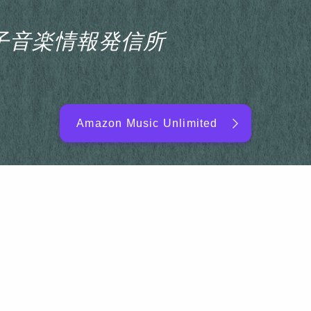
s電子音楽情報発信所
Amazon Music Unlimited
EDM/DJ/PD ARTIST
NEW RELEASE
RANKING
ARTIST NAME
SITEMAP