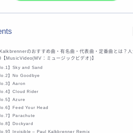
ents
l Kalkbrennerのおすすめ曲・有名曲・代表曲・定番曲とは？
30【MusicVideo(MV：ミュージックビデオ)】
o.1】Sky and Sand
o.2】No Goodbye
o.3】Aaron
o.4】Cloud Rider
o.5】Azure
o.6】Feed Your Head
o.7】Parachute
o.8】Dockyard
o.9】Invisible – Paul Kalkbrenner Remix