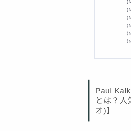
【N
【N
【N
【N
【N
【N
Paul 
とは？人気
オ)】