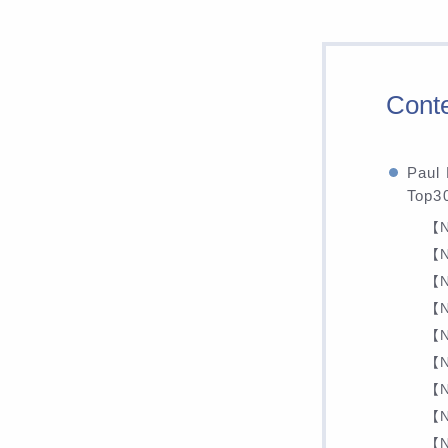
Cont
Pau
Top
【N
【N
【N
【N
【N
【N
【N
【N
【N