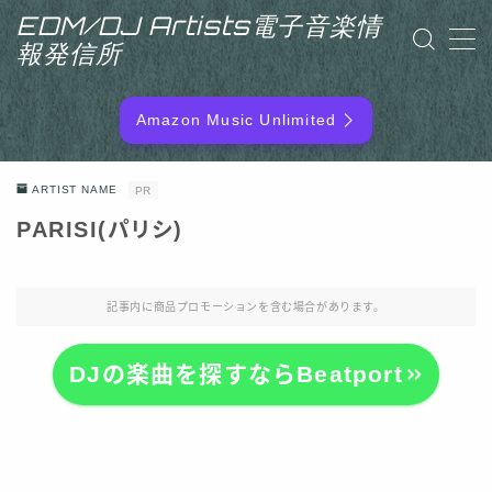
EDM/DJ Artists電子音楽情
報発信所
MENU
Amazon Music Unlimited
EDM/DJ/PD ARTIST
ARTIST NAME
PR
NEW RELEASE
PARISI(パリシ)
RANKING
記事内に商品プロモーションを含む場合があります。
ARTIST NAME
DJの楽曲を探すならBeatport
SITEMAP