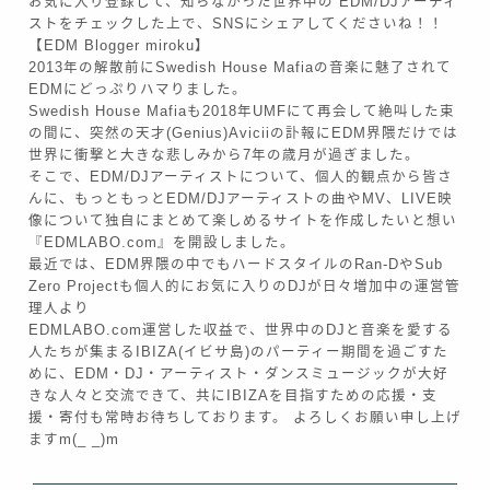
お気に入り登録して、知らなかった世界中の EDM/DJアーティ
ストをチェックした上で、SNSにシェアしてくださいね！！
【EDM Blogger miroku】
2013年の解散前にSwedish House Mafiaの音楽に魅了されて
EDMにどっぷりハマりました。
Swedish House Mafiaも2018年UMFにて再会して絶叫した束
の間に、突然の天才(Genius)Aviciiの訃報にEDM界隈だけでは
世界に衝撃と大きな悲しみから7年の歳月が過ぎました。
そこで、EDM/DJアーティストについて、個人的観点から皆さ
んに、もっともっとEDM/DJアーティストの曲やMV、LIVE映
像について独自にまとめて楽しめるサイトを作成したいと想い
『EDMLABO.com』を開設しました。
最近では、EDM界隈の中でもハードスタイルのRan-DやSub
Zero Projectも個人的にお気に入りのDJが日々増加中の運営管
理人より
EDMLABO.com運営した収益で、世界中のDJと音楽を愛する
人たちが集まるIBIZA(イビサ島)のパーティー期間を過ごすた
めに、EDM・DJ・アーティスト・ダンスミュージックが大好
きな人々と交流できて、共にIBIZAを目指すための応援・支
援・寄付も常時お待ちしております。 よろしくお願い申し上げ
ますm(_ _)m