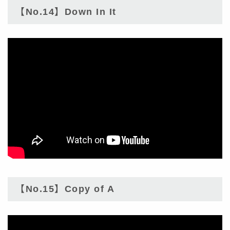
【No.14】Down In It
【No.15】Copy of A