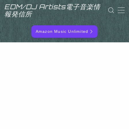
EDM/DJ Artists電子音楽情
報発信所
MENU
Amazon Music Unlimited
EDM/DJ/PD ARTIST
NEW RELEASE
RANKING
ARTIST NAME
SITEMAP