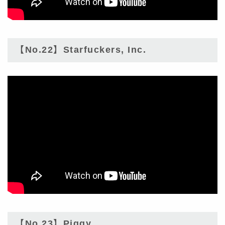
【No.22】Starfuckers, Inc.
【No.23】Piggy