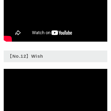
【No.12】Wish