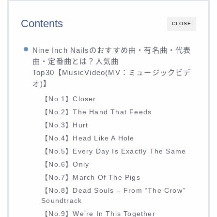
Contents
CLOSE
Nine Inch Nailsのおすすめ曲・有名曲・代表
曲・定番曲とは？人気曲
Top30【MusicVideo(MV：ミュージックビデ
オ)】
【No.1】Closer
【No.2】The Hand That Feeds
【No.3】Hurt
【No.4】Head Like A Hole
【No.5】Every Day Is Exactly The Same
【No.6】Only
【No.7】March Of The Pigs
【No.8】Dead Souls – From “The Crow”
Soundtrack
【No.9】We’re In This Together