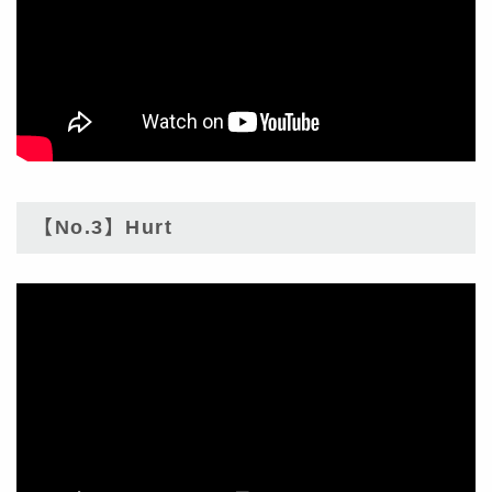
【No.3】Hurt