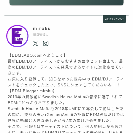
ABOUT ME
miroku
運営管理人
【EDMLABO.comへようこそ】
最新EDM/DJアーティストからおすすめ曲やヒット曲まで、最
高のEDM/DJアーティストを発見できるサイトに進化させてい
きます。
お気に入り登録して、知らなかった世界中の EDM/DJアーティ
ストをチェックした上で、SNSにシェアしてくださいね！！
【EDM Blogger miroku】
2013年の解散前にSwedish House Mafiaの音楽に魅了されて
EDMにどっぷりハマりました。
Swedish House Mafiaも2018年UMFにて再会して絶叫した束
の間に、突然の天才(Genius)Aviciiの訃報にEDM界隈だけでは
世界に衝撃と大きな悲しみから7年の歳月が過ぎました。
そこで、EDM/DJアーティストについて、個人的観点から皆さ
んに、もっともっとEDM/DJアーティストの曲やMV、LIVE映