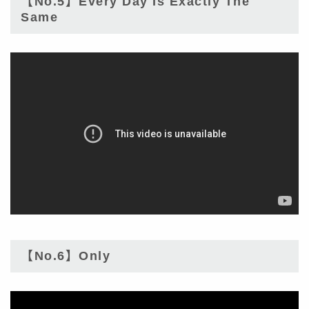
【No.5】Every Day Is Exactly The
Same
【No.6】Only