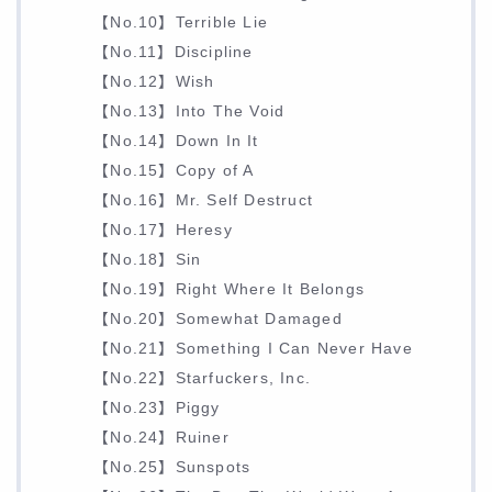
【No.10】Terrible Lie
【No.11】Discipline
【No.12】Wish
【No.13】Into The Void
【No.14】Down In It
【No.15】Copy of A
【No.16】Mr. Self Destruct
【No.17】Heresy
【No.18】Sin
【No.19】Right Where It Belongs
【No.20】Somewhat Damaged
【No.21】Something I Can Never Have
【No.22】Starfuckers, Inc.
【No.23】Piggy
【No.24】Ruiner
【No.25】Sunspots