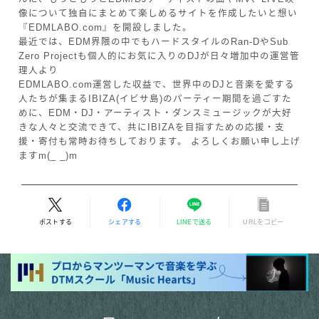
像について独自にまとめて楽しめるサイトを作成したいと想い
『EDMLABO.com』を開設しました。
最近では、EDM界隈の中でもハードスタイルのRan-DやSub
Zero Projectも個人的にお気に入りのDJが日々増加中の運営管
理人より
EDMLABO.com運営した収益で、世界中のDJと音楽を愛する
人たちが集まるIBIZA(イビサ島)のパーティー期間を過ごすた
めに、EDM・DJ・アーティスト・ダンスミュージックが大好
きな人々と交流できて、共にIBIZAを目指すための応援・支
援・寄付も常時お待ちしております。 よろしくお願い申し上げ
ますm(_ _)m
Follow Me
ポストする
シェアする
LINEで送る
URLをコピー