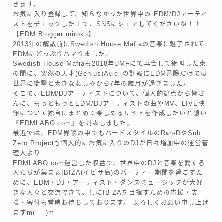
きます。
お気に入り登録して、知らなかった世界中の EDM/DJアーティ
ストをチェックした上で、SNSにシェアしてくださいね！！
【EDM Blogger miroku】
2013年の解散前にSwedish House Mafiaの音楽に魅了されて
EDMにどっぷりハマりました。
Swedish House Mafiaも2018年UMFにて再会して絶叫した束
の間に、突然の天才(Genius)Aviciiの訃報にEDM界隈だけでは
世界に衝撃と大きな悲しみから7年の歳月が過ぎました。
そこで、EDM/DJアーティストについて、個人的観点から皆さ
んに、もっともっとEDM/DJアーティストの曲やMV、LIVE映
像について独自にまとめて楽しめるサイトを作成したいと想い
『EDMLABO.com』を開設しました。
最近では、EDM界隈の中でもハードスタイルのRan-DやSub
Zero Projectも個人的にお気に入りのDJが日々増加中の運営管
理人より
EDMLABO.com運営した収益で、世界中のDJと音楽を愛する
人たちが集まるIBIZA(イビサ島)のパーティー期間を過ごすた
めに、EDM・DJ・アーティスト・ダンスミュージックが大好
きな人々と交流できて、共にIBIZAを目指すための応援・支
援・寄付も常時お待ちしております。 よろしくお願い申し上げ
ますm(_ _)m