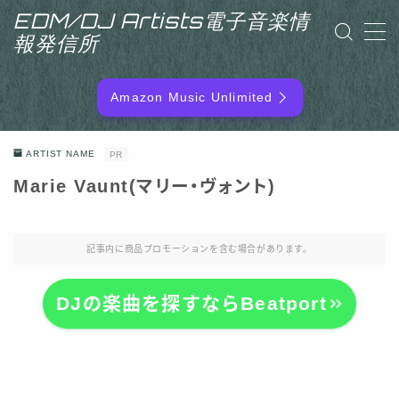
EDM/DJ Artists電子音楽情
報発信所
MENU
Amazon Music Unlimited
EDM/DJ/PD ARTIST
ARTIST NAME
PR
NEW RELEASE
Marie Vaunt(マリー・ヴォント)
RANKING
記事内に商品プロモーションを含む場合があります。
ARTIST NAME
DJの楽曲を探すならBeatport
SITEMAP