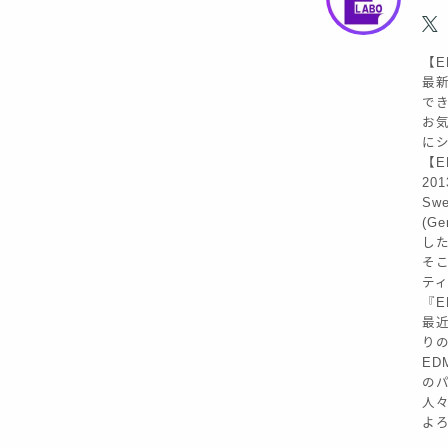
【E
最新
で
お気
に
【ED
20
Sw
(G
し
そこ
テ
『E
最近
り
ED
の
人
よろ