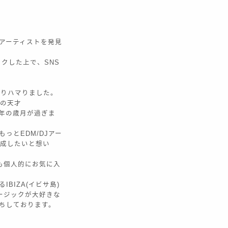
Jアーティストを発見
ックした上で、SNS
どっぷりハマりました。
然の天才
ら7年の歳月が過ぎま
っとEDM/DJアー
作成したいと想い
ctも個人的にお気に入
BIZA(イビサ島)
ージックが大好きな
待ちしております。