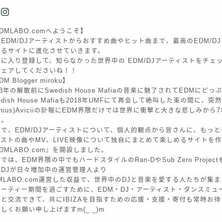
DMLABO.comへようこそ】
EDM/DJアーティストからおすすめ曲やヒット曲まで、最高のEDM/D
きるサイトに進化させていきます。
に入り登録して、知らなかった世界中の EDM/DJアーティストをチェ
シェアしてくださいね！！
M Blogger miroku】
13年の解散前にSwedish House Mafiaの音楽に魅了されてEDMに
edish House Mafiaも2018年UMFにて再会して絶叫した束の間に、突
enius)Aviciiの訃報にEDM界隈だけでは世界に衝撃と大きな悲しみか
た。
で、EDM/DJアーティストについて、個人的観点から皆さんに、もっとも
ィストの曲やMV、LIVE映像について独自にまとめて楽しめるサイトを
DMLABO.com』を開設しました。
では、EDM界隈の中でもハードスタイルのRan-DやSub Zero Proje
のDJが日々増加中の運営管理人より
MLABO.com運営した収益で、世界中のDJと音楽を愛する人たちが集まるI
パーティー期間を過ごすために、EDM・DJ・アーティスト・ダンスミュ
々と交流できて、共にIBIZAを目指すための応援・支援・寄付も常時お
しくお願い申し上げますm(_ _)m