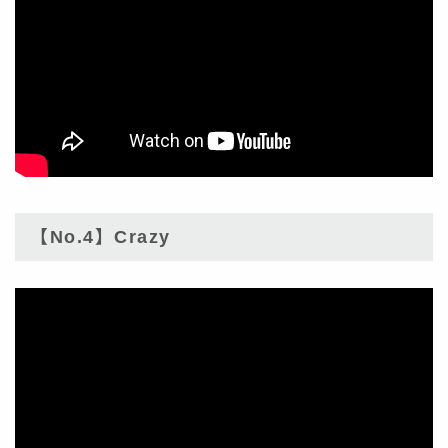
【No.4】Crazy