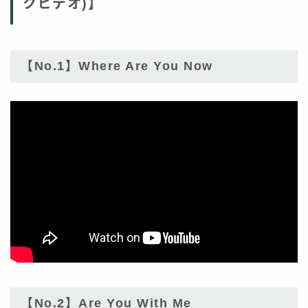
クビデオ)】
【No.1】Where Are You Now
【No.2】Are You With Me