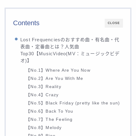
Contents
CLOSE
Lost Frequenciesのおすすめ曲・有名曲・代
表曲・定番曲とは？人気曲
Top30【MusicVideo(MV：ミュージックビデ
オ)】
【No.1】Where Are You Now
【No.2】Are You With Me
【No.3】Reality
【No.4】Crazy
【No.5】Black Friday (pretty like the sun)
【No.6】Back To You
【No.7】The Feeling
【No.8】Melody
【No.9】Rise