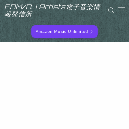
EDM/DJ Artists電子音楽情
報発信所
MENU
Amazon Music Unlimited
EDM/DJ/PD ARTIST
NEW RELEASE
RANKING
ARTIST NAME
SITEMAP