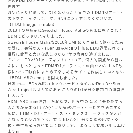
高のEDM/DJアーティストを発見できるサイトに進化させてい
きます。
お気に入り登録して、知らなかった世界中の EDM/DJアーティ
ストをチェックした上で、SNSにシェアしてくださいね！！
【EDM Blogger miroku】
2013年の解散前にSwedish House Mafiaの音楽に魅了されて
EDMにどっぷりハマりました。
Swedish House Mafiaも2018年UMFにて再会して絶叫した束
の間に、突然の天才(Genius)Aviciiの訃報にEDM界隈だけでは
世界に衝撃と大きな悲しみから7年の歳月が過ぎました。
そこで、EDM/DJアーティストについて、個人的観点から皆さ
んに、もっともっとEDM/DJアーティストの曲やMV、LIVE映
像について独自にまとめて楽しめるサイトを作成したいと想い
『EDMLABO.com』を開設しました。
最近では、EDM界隈の中でもハードスタイルのRan-DやSub
Follow Me
Zero Projectも個人的にお気に入りのDJが日々増加中の運営管
理人より
EDMLABO.com運営した収益で、世界中のDJと音楽を愛する
人たちが集まるIBIZA(イビサ島)のパーティー期間を過ごすた
めに、EDM・DJ・アーティスト・ダンスミュージックが大好
きな人々と交流できて、共にIBIZAを目指すための応援・支
援・寄付も常時お待ちしております。 よろしくお願い申し上げ
ますm(_ _)m