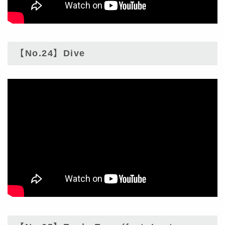
【No.24】Dive