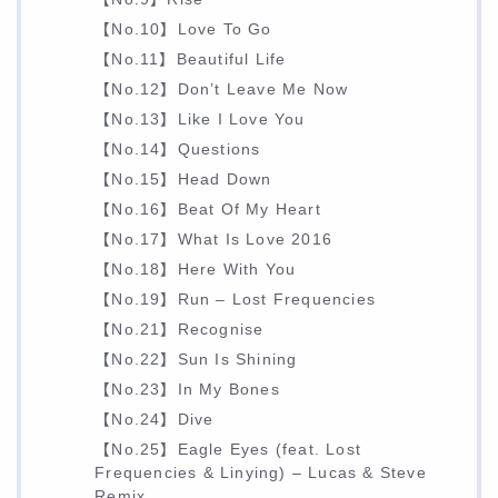
【No.10】Love To Go
【No.11】Beautiful Life
【No.12】Don’t Leave Me Now
【No.13】Like I Love You
【No.14】Questions
【No.15】Head Down
【No.16】Beat Of My Heart
【No.17】What Is Love 2016
【No.18】Here With You
【No.19】Run – Lost Frequencies
【No.21】Recognise
【No.22】Sun Is Shining
【No.23】In My Bones
【No.24】Dive
【No.25】Eagle Eyes (feat. Lost
Frequencies & Linying) – Lucas & Steve
Remix