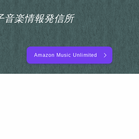
s電子音楽情報発信所
Amazon Music Unlimited
EDM/DJ/PD ARTIST
NEW RELEASE
RANKING
ARTIST NAME
SITEMAP