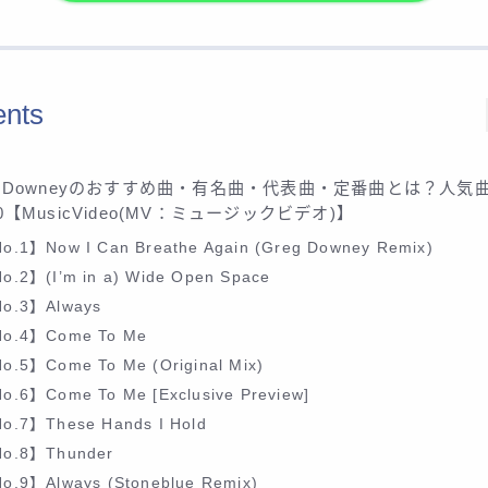
ents
eg Downeyのおすすめ曲・有名曲・代表曲・定番曲とは？人気
30【MusicVideo(MV：ミュージックビデオ)】
o.1】Now I Can Breathe Again (Greg Downey Remix)
o.2】(I’m in a) Wide Open Space
o.3】Always
o.4】Come To Me
o.5】Come To Me (Original Mix)
o.6】Come To Me [Exclusive Preview]
o.7】These Hands I Hold
o.8】Thunder
o.9】Always (Stoneblue Remix)