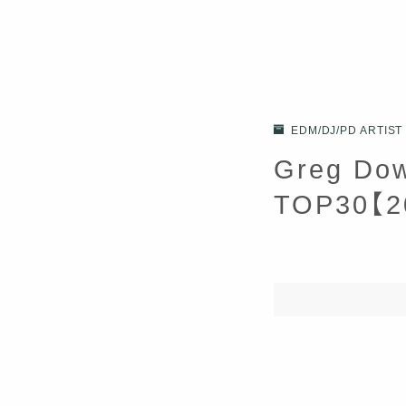
EDM/DJ/PD ARTIST
Greg D
TOP30【