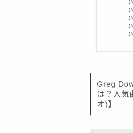
【N
【N
【N
【N
【N
Greg 
は？人気曲
オ)】