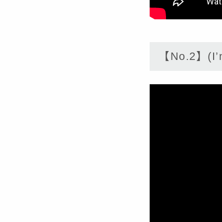
【No.2】(I’m