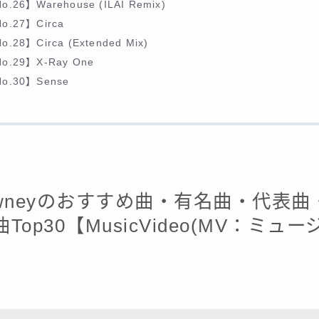
o.26】Warehouse (ILAI Remix)
o.27】Circa
o.28】Circa (Extended Mix)
o.29】X-Ray One
o.30】Sense
Downeyのおすすめ曲・有名曲・代表
Top30【MusicVideo(MV：ミュ