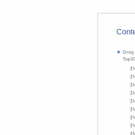
Cont
Gr
Top
【N
【N
【N
【N
【N
【N
【N
【N
【N