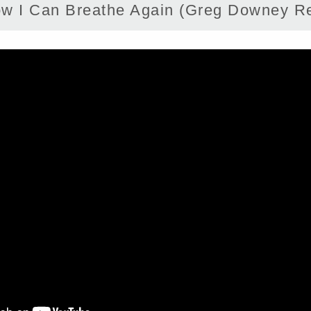
 I Can Breathe Again (Greg Downey R