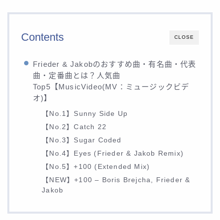
Contents
CLOSE
Frieder & Jakobのおすすめ曲・有名曲・代表
曲・定番曲とは？人気曲
Top5【MusicVideo(MV：ミュージックビデ
オ)】
【No.1】Sunny Side Up
【No.2】Catch 22
【No.3】Sugar Coded
【No.4】Eyes (Frieder & Jakob Remix)
【No.5】+100 (Extended Mix)
【NEW】+100 – Boris Brejcha, Frieder &
Jakob