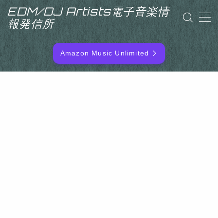
EDM/DJ Artists電子音楽情
報発信所
MENU
Amazon Music Unlimited
EDM/DJ/PD ARTIST
NEW RELEASE
RANKING
ARTIST NAME
SITEMAP