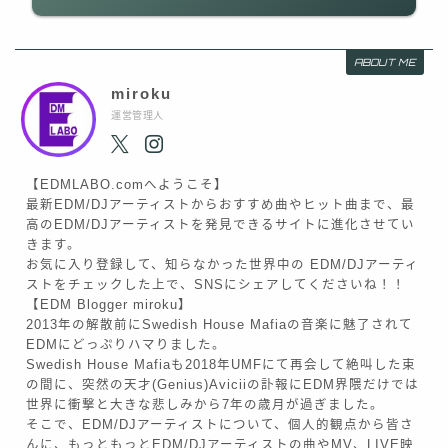
ABOUT ME
miroku
運営管理人
【EDMLABO.comへようこそ】
最新EDM/DJアーティストからおすすめ曲やヒット曲まで、最
高のEDM/DJアーティストを発見できるサイトに進化させてい
きます。
お気に入り登録して、知らなかった世界中の EDM/DJアーティ
ストをチェックした上で、SNSにシェアしてくださいね！！
【EDM Blogger miroku】
2013年の解散前にSwedish House Mafiaの音楽に魅了されて
EDMにどっぷりハマりました。
Swedish House Mafiaも2018年UMFにて再会して絶叫した束
の間に、突然の天才(Genius)Aviciiの訃報にEDM界隈だけでは
世界に衝撃と大きな悲しみから7年の歳月が過ぎました。
そこで、EDM/DJアーティストについて、個人的観点から皆さ
んに、もっともっとEDM/DJアーティストの曲やMV、LIVE映