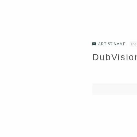
ARTIST NAME
PR
DubVis