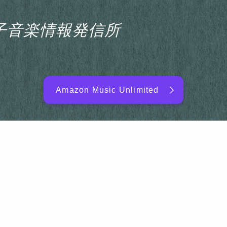
s電子音楽情報発信所
Amazon Music Unlimited
EDM/DJ/PD ARTIST
NEW RELEASE
RANKING
ARTIST NAME
SITEMAP