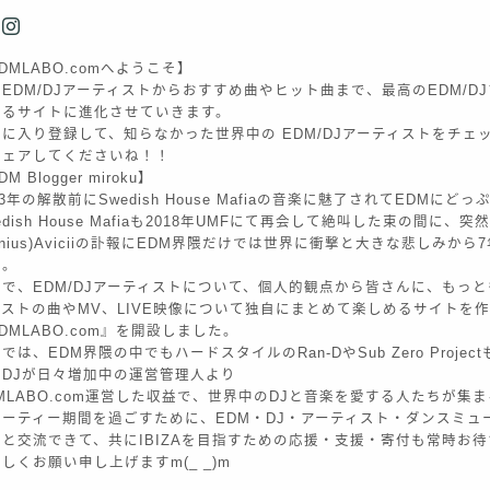
DMLABO.comへようこそ】
EDM/DJアーティストからおすすめ曲やヒット曲まで、最高のEDM/D
きるサイトに進化させていきます。
に入り登録して、知らなかった世界中の EDM/DJアーティストをチェ
シェアしてくださいね！！
M Blogger miroku】
13年の解散前にSwedish House Mafiaの音楽に魅了されてEDMに
edish House Mafiaも2018年UMFにて再会して絶叫した束の間に、突
enius)Aviciiの訃報にEDM界隈だけでは世界に衝撃と大きな悲しみか
た。
で、EDM/DJアーティストについて、個人的観点から皆さんに、もっとも
ィストの曲やMV、LIVE映像について独自にまとめて楽しめるサイトを
DMLABO.com』を開設しました。
では、EDM界隈の中でもハードスタイルのRan-DやSub Zero Proje
のDJが日々増加中の運営管理人より
MLABO.com運営した収益で、世界中のDJと音楽を愛する人たちが集まるI
パーティー期間を過ごすために、EDM・DJ・アーティスト・ダンスミュ
々と交流できて、共にIBIZAを目指すための応援・支援・寄付も常時お
しくお願い申し上げますm(_ _)m