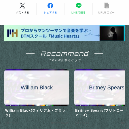
ポストする
シェアする
LINEで送る
URLをコピー
Recommend
こちらの記事もどうぞ
William Black(ウィリアム・ブラッ
Britney Spears(ブリトニー
ク)
アーズ)
2025.10.02
ARTIST NAME
2025.10.23
ARTIS