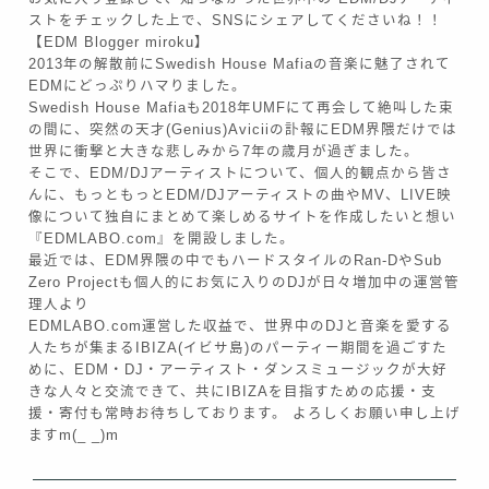
ストをチェックした上で、SNSにシェアしてくださいね！！
【EDM Blogger miroku】
2013年の解散前にSwedish House Mafiaの音楽に魅了されて
EDMにどっぷりハマりました。
Swedish House Mafiaも2018年UMFにて再会して絶叫した束
の間に、突然の天才(Genius)Aviciiの訃報にEDM界隈だけでは
世界に衝撃と大きな悲しみから7年の歳月が過ぎました。
そこで、EDM/DJアーティストについて、個人的観点から皆さ
んに、もっともっとEDM/DJアーティストの曲やMV、LIVE映
像について独自にまとめて楽しめるサイトを作成したいと想い
『EDMLABO.com』を開設しました。
最近では、EDM界隈の中でもハードスタイルのRan-DやSub
Zero Projectも個人的にお気に入りのDJが日々増加中の運営管
理人より
EDMLABO.com運営した収益で、世界中のDJと音楽を愛する
人たちが集まるIBIZA(イビサ島)のパーティー期間を過ごすた
めに、EDM・DJ・アーティスト・ダンスミュージックが大好
きな人々と交流できて、共にIBIZAを目指すための応援・支
援・寄付も常時お待ちしております。 よろしくお願い申し上げ
ますm(_ _)m