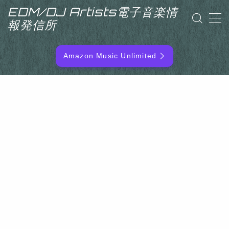
EDM/DJ Artists電子音楽情
報発信所
MENU
Amazon Music Unlimited
EDM/DJ/PD ARTIST
NEW RELEASE
RANKING
ARTIST NAME
SITEMAP