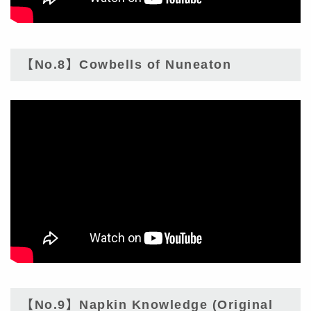
【No.8】Cowbells of Nuneaton
【No.9】Napkin Knowledge (Original