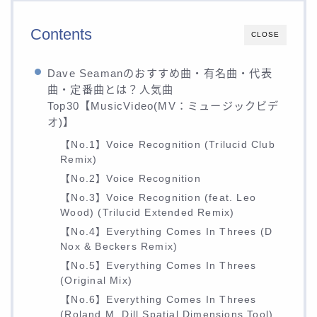
Contents
CLOSE
Dave Seamanのおすすめ曲・有名曲・代表
曲・定番曲とは？人気曲
Top30【MusicVideo(MV：ミュージックビデ
オ)】
【No.1】Voice Recognition (Trilucid Club
Remix)
【No.2】Voice Recognition
【No.3】Voice Recognition (feat. Leo
Wood) (Trilucid Extended Remix)
【No.4】Everything Comes In Threes (D
Nox & Beckers Remix)
【No.5】Everything Comes In Threes
(Original Mix)
【No.6】Everything Comes In Threes
(Roland M. Dill Spatial Dimensions Tool)