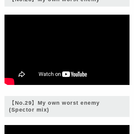
【No.29】My own worst enemy
(Spector mix)