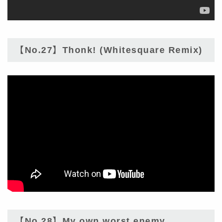
【No.27】Thonk! (Whitesquare Remix)
【No.28】My own worst enemy