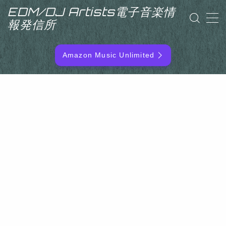
EDM/DJ Artists電子音楽情
報発信所
MENU
Amazon Music Unlimited
EDM/DJ/PD ARTIST
NEW RELEASE
RANKING
ARTIST NAME
SITEMAP