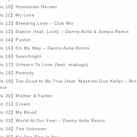
o.10】Hometown Heroes
o.11】My Love
o.12】Bleeding Love – Club Mix
o.13】Dancin (feat. Luvli) – Danny Avila & Jumpa Remix
o.14】Pushin
o.15】On My Way – Danny Avila Remix
o.16】Searchlight
o.17】Unlearn To Love (feat. madugo)
o.18】Remedy
o.19】Too Good to Be True (feat. Machine Gun Kelly) – Br
mix
o.20】Mother & Father
o.21】Cream
o.22】My Blood
o.23】World At Our Feet – Danny Avila Remix
o.24】The Unknown