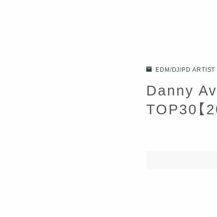
EDM/DJ/PD ARTIST
Danny 
TOP30【