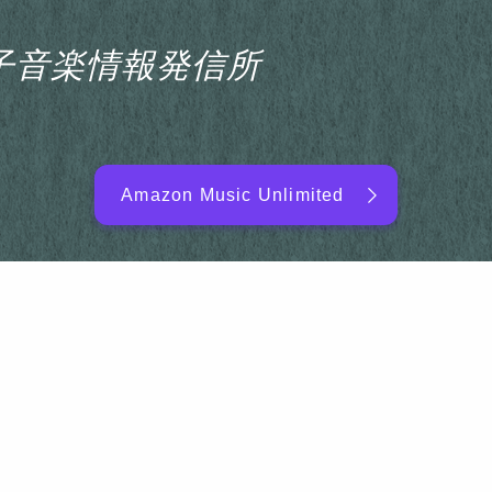
s電子音楽情報発信所
Amazon Music Unlimited
EDM/DJ/PD ARTIST
NEW RELEASE
RANKING
ARTIST NAME
SITEMAP