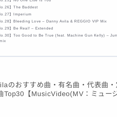
o.25】No One Else Is You
o.26】The Baddest
o.27】Imperium
o.28】Bleeding Love – Danny Avila & REGGIO VIP Mix
o.29】Be Real! – Extended
o.30】Too Good to Be True (feat. Machine Gun Kelly) – Ju
mix
 Avilaのおすすめ曲・有名曲・代表曲
Top30【MusicVideo(MV：ミュ