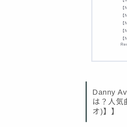
【N
【N
【N
【N
【N
【N
Re
Danny
は？人気曲
オ)】】