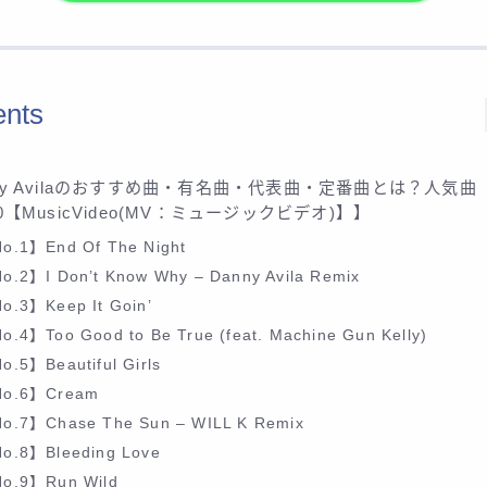
ents
ny Avilaのおすすめ曲・有名曲・代表曲・定番曲とは？人気曲
30【MusicVideo(MV：ミュージックビデオ)】】
o.1】End Of The Night
o.2】I Don’t Know Why – Danny Avila Remix
o.3】Keep It Goin’
o.4】Too Good to Be True (feat. Machine Gun Kelly)
o.5】Beautiful Girls
o.6】Cream
o.7】Chase The Sun – WILL K Remix
o.8】Bleeding Love
o.9】Run Wild