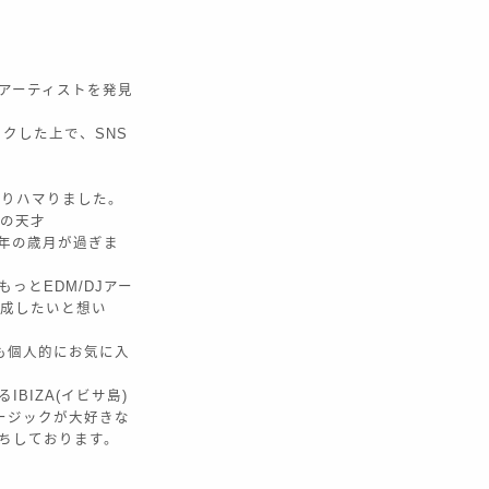
Jアーティストを発見
ックした上で、SNS
どっぷりハマりました。
然の天才
ら7年の歳月が過ぎま
っとEDM/DJアー
作成したいと想い
ctも個人的にお気に入
BIZA(イビサ島)
ージックが大好きな
待ちしております。