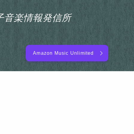
s電子音楽情報発信所
Amazon Music Unlimited
EDM/DJ/PD ARTIST
NEW RELEASE
RANKING
ARTIST NAME
SITEMAP