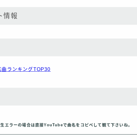
ト情報
人気曲ランキングTOP30
再生エラーの場合は直接YouTubeで曲名をコピペして観て下さいね。