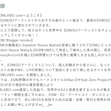
DMLABO.comへようこそ】
EDM/DJアーティストからおすすめ曲やヒット曲まで、最高のEDM/D
きるサイトに進化させていきます。
に入り登録して、知らなかった世界中の EDM/DJアーティストをチェ
シェアしてくださいね！！
M Blogger miroku】
13年の解散前にSwedish House Mafiaの音楽に魅了されてEDMに
edish House Mafiaも2018年UMFにて再会して絶叫した束の間に、突
enius)Aviciiの訃報にEDM界隈だけでは世界に衝撃と大きな悲しみか
た。
で、EDM/DJアーティストについて、個人的観点から皆さんに、もっとも
ィストの曲やMV、LIVE映像について独自にまとめて楽しめるサイトを
DMLABO.com』を開設しました。
では、EDM界隈の中でもハードスタイルのRan-DやSub Zero Proje
のDJが日々増加中の運営管理人より
MLABO.com運営した収益で、世界中のDJと音楽を愛する人たちが集まるI
パーティー期間を過ごすために、EDM・DJ・アーティスト・ダンスミュ
々と交流できて、共にIBIZAを目指すための応援・支援・寄付も常時お
しくお願い申し上げますm(_ _)m