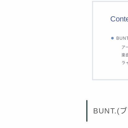
Cont
BUN
ア
楽
ラ
BUNT.(