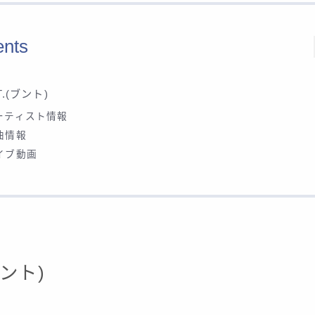
ents
T.(ブント)
ーティスト情報
曲情報
イブ動画
ブント)