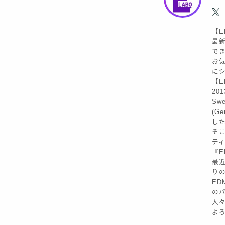
【E
最新
で
お気
に
【ED
20
Sw
(G
し
そこ
テ
『E
最近
り
ED
の
人
よろ