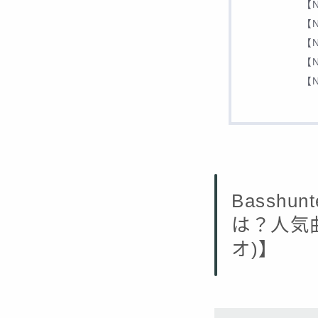
【N
【N
【N
【N
【N
Bassh
は？人気曲
オ)】