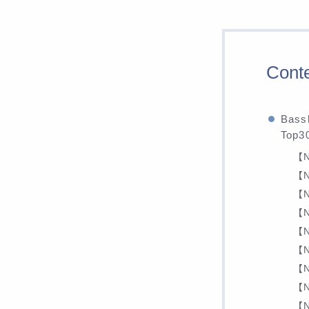
Cont
Ba
Top
【N
【N
【N
【N
【N
【N
【N
【N
【N