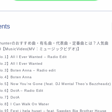
ents
sshunterのおすすめ曲・有名曲・代表曲・定番曲とは？人気曲
30【MusicVideo(MV：ミュージックビデオ)】
o.1】All I Ever Wanted – Radio Edit
o.2】All I Ever Wanted
o.3】Boten Anna – Radio edit
o.4】Boten Anna
o.5】Now You’re Gone (feat. DJ Mental Theo’s Bazzheadz)
o.6】DotA – Radio Edit
o.7】DotA
o.8】I Can Walk On Water
o.9】Fest i hela huset – feat. Sweden Big Brother House