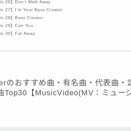
o.26】Don’t Walk Away
o.27】I’m Your Bass Creator
o.28】Bass Creator
o.29】Can You
o.30】Far Away
unterのおすすめ曲・有名曲・代表曲
Top30【MusicVideo(MV：ミュ