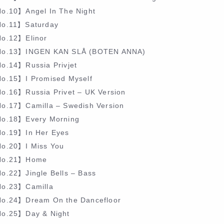
o.10】Angel In The Night
o.11】Saturday
o.12】Elinor
o.13】INGEN KAN SLÅ (BOTEN ANNA)
o.14】Russia Privjet
o.15】I Promised Myself
o.16】Russia Privet – UK Version
o.17】Camilla – Swedish Version
o.18】Every Morning
o.19】In Her Eyes
o.20】I Miss You
o.21】Home
o.22】Jingle Bells – Bass
o.23】Camilla
o.24】Dream On the Dancefloor
o.25】Day & Night