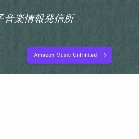
s電子音楽情報発信所
Amazon Music Unlimited
EDM/DJ/PD ARTIST
NEW RELEASE
RANKING
ARTIST NAME
SITEMAP