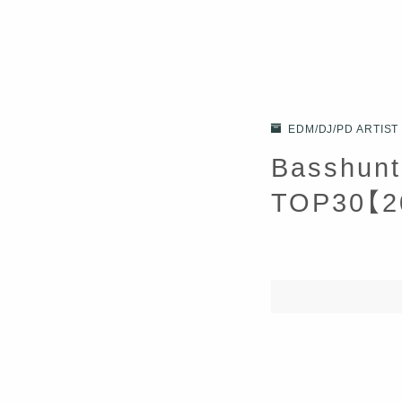
EDM/DJ/PD ARTIST
Basshu
TOP30【