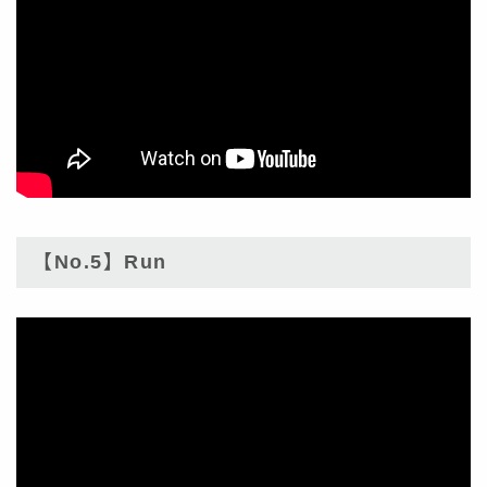
【No.5】Run