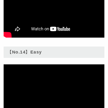
【No.14】Easy