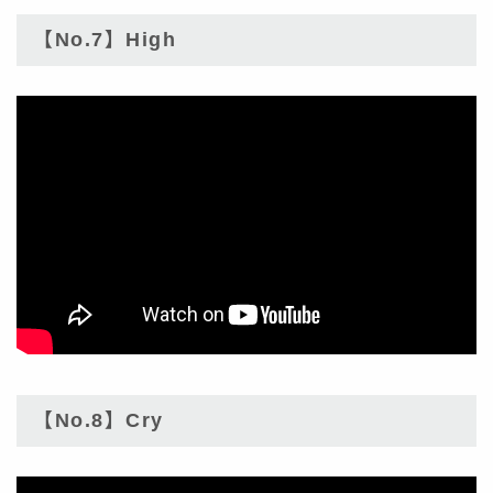
【No.7】High
【No.8】Cry