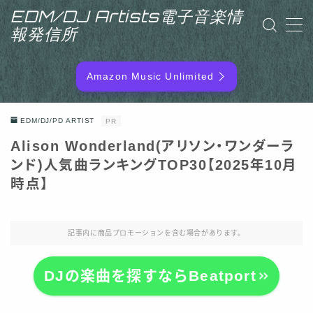
EDM/DJ Artists電子音楽情
報発信所
MENU
Amazon Music Unlimited
EDM/DJ/PD ARTIST
EDM/DJ/PD ARTIST
PR
NEW RELEASE
Alison Wonderland(アリソン・ワンダーラ
ンド)人気曲ランキングTOP30【2025年10月
RANKING
時点】
ARTIST NAME
記事内に商品プロモーションを含む場合があります。
SITEMAP
DJの楽曲を探すならBeatport