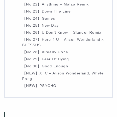
【No.22】Anything – Malaa Remix
【No.23】Down The Line
【No.24】Games
【No.25】New Day
【No.26】U Don’t Know – Slander Remix
【No.27】Here 4 U – Alison Wonderland x
BLESSUS
【No.28】Already Gone
【No.29】Fear Of Dying
【No.30】Good Enough
【NEW】XTC – Alison Wonderland, Whyte
Fang
【NEW】PSYCHO