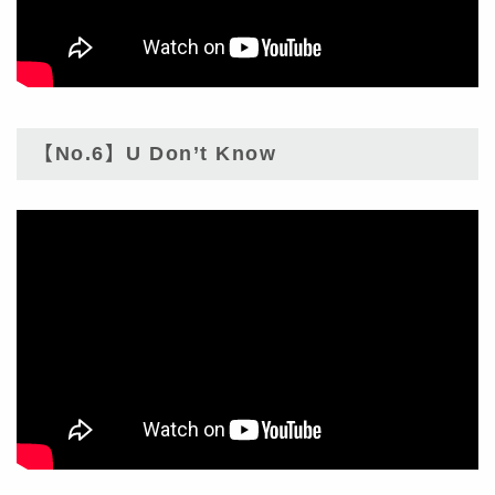
【No.6】U Don’t Know