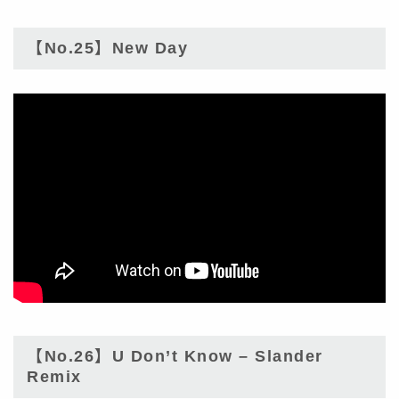
【No.25】New Day
【No.26】U Don’t Know – Slander
Remix