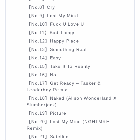
【No.8】Cry
【No.9】Lost My Mind
【No.10】Fuck U Love U
【No.11】Bad Things
【No.12】Happy Place
【No.13】Something Real
【No.14】Easy
【No.15】Take It To Reality
【No.16】No
【No.17】Get Ready – Tasker &
Leaderboy Remix
【No.18】Naked (Alison Wonderland X
Slumberjack)
【No.19】Picture
【No.20】Lost My Mind (NGHTMRE
Remix)
【No.21】Satellite