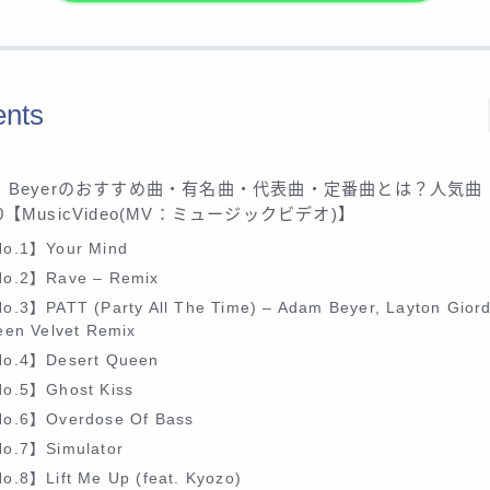
ents
am Beyerのおすすめ曲・有名曲・代表曲・定番曲とは？人気曲
30【MusicVideo(MV：ミュージックビデオ)】
o.1】Your Mind
o.2】Rave – Remix
o.3】PATT (Party All The Time) – Adam Beyer, Layton Giord
een Velvet Remix
o.4】Desert Queen
o.5】Ghost Kiss
o.6】Overdose Of Bass
o.7】Simulator
o.8】Lift Me Up (feat. Kyozo)