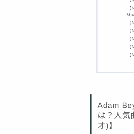
【N
【N
Gi
【N
【N
【N
【N
【N
Adam 
は？人気曲
オ)】