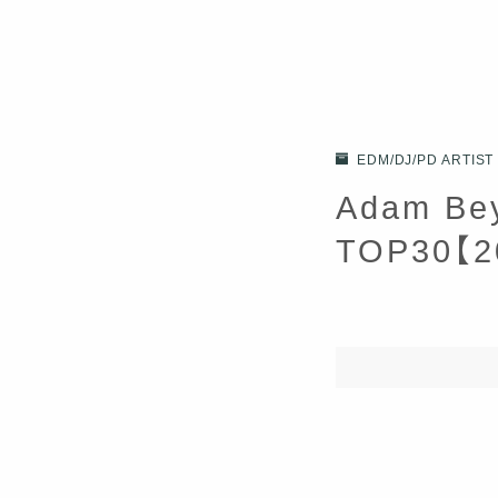
EDM/DJ/PD ARTIST
Adam 
TOP30【