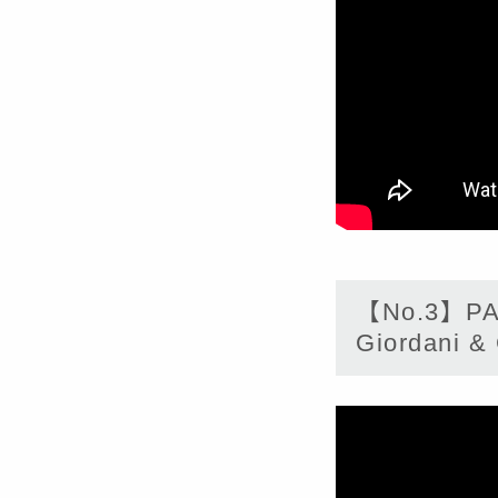
【No.3】PATT
Giordani &