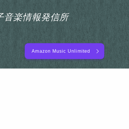
s電子音楽情報発信所
Amazon Music Unlimited
EDM/DJ/PD ARTIST
NEW RELEASE
RANKING
ARTIST NAME
SITEMAP