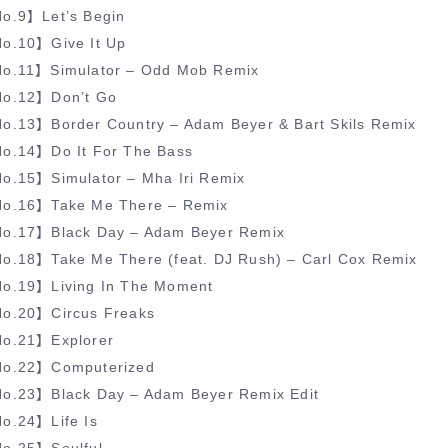
o.9】Let’s Begin
o.10】Give It Up
o.11】Simulator – Odd Mob Remix
o.12】Don’t Go
o.13】Border Country – Adam Beyer & Bart Skils Remix
o.14】Do It For The Bass
o.15】Simulator – Mha Iri Remix
o.16】Take Me There – Remix
o.17】Black Day – Adam Beyer Remix
o.18】Take Me There (feat. DJ Rush) – Carl Cox Remix
o.19】Living In The Moment
o.20】Circus Freaks
o.21】Explorer
o.22】Computerized
o.23】Black Day – Adam Beyer Remix Edit
o.24】Life Is