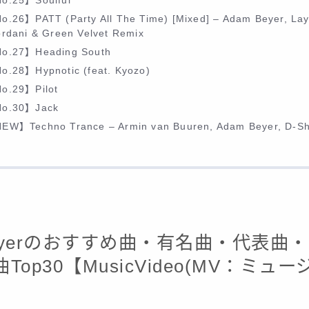
o.25】Soulful
o.26】PATT (Party All The Time) [Mixed] – Adam Beyer, Lay
ordani & Green Velvet Remix
o.27】Heading South
o.28】Hypnotic (feat. Kyozo)
o.29】Pilot
o.30】Jack
EW】Techno Trance – Armin van Buuren, Adam Beyer, D-S
Beyerのおすすめ曲・有名曲・代表曲
Top30【MusicVideo(MV：ミュ