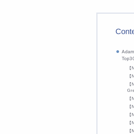
Cont
Ad
Top
【N
【N
【N
Gr
【N
【N
【N
【N
【N