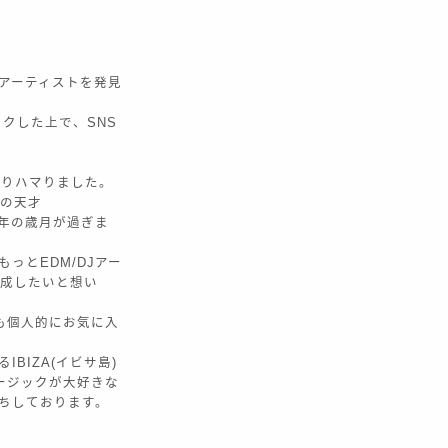
Jアーティストを発見
ックした上で、SNS
どっぷりハマりました。
然の天才
ら7年の歳月が過ぎま
っとEDM/DJアー
作成したいと想い
ctも個人的にお気に入
BIZA(イビサ島)
ージックが大好きな
待ちしております。