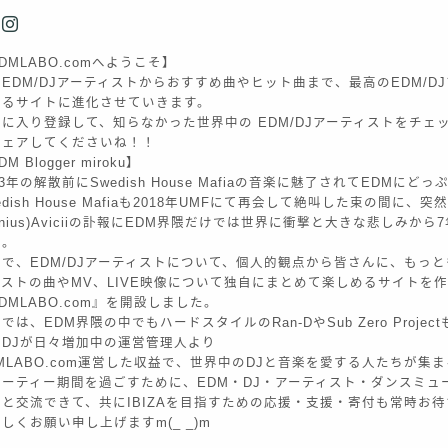
DMLABO.comへようこそ】
EDM/DJアーティストからおすすめ曲やヒット曲まで、最高のEDM/D
きるサイトに進化させていきます。
に入り登録して、知らなかった世界中の EDM/DJアーティストをチェ
シェアしてくださいね！！
M Blogger miroku】
13年の解散前にSwedish House Mafiaの音楽に魅了されてEDMに
edish House Mafiaも2018年UMFにて再会して絶叫した束の間に、突
enius)Aviciiの訃報にEDM界隈だけでは世界に衝撃と大きな悲しみか
た。
で、EDM/DJアーティストについて、個人的観点から皆さんに、もっとも
ィストの曲やMV、LIVE映像について独自にまとめて楽しめるサイトを
DMLABO.com』を開設しました。
では、EDM界隈の中でもハードスタイルのRan-DやSub Zero Proje
のDJが日々増加中の運営管理人より
MLABO.com運営した収益で、世界中のDJと音楽を愛する人たちが集まるI
パーティー期間を過ごすために、EDM・DJ・アーティスト・ダンスミュ
々と交流できて、共にIBIZAを目指すための応援・支援・寄付も常時お
しくお願い申し上げますm(_ _)m