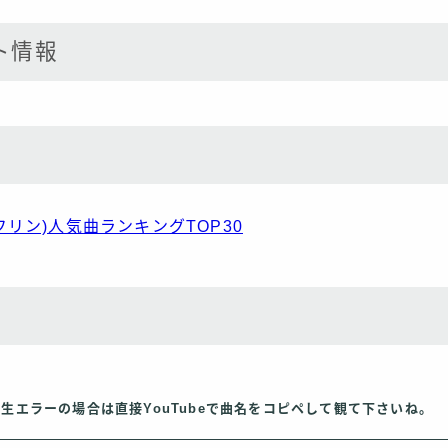
ト情報
ビ・フリン)人気曲ランキングTOP30
再生エラーの場合は直接YouTubeで曲名をコピペして観て下さいね。