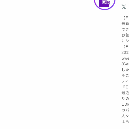
【E
最新
で
お気
に
【ED
20
Sw
(G
し
そこ
テ
『E
最近
り
ED
の
人
よろ