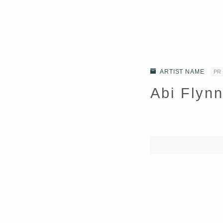
ARTIST NAME
PR
Abi Fly