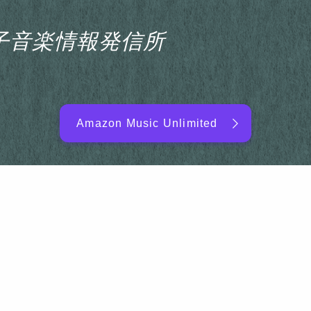
s電子音楽情報発信所
Amazon Music Unlimited
EDM/DJ/PD ARTIST
NEW RELEASE
RANKING
ARTIST NAME
SITEMAP