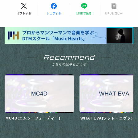
ポストする
シェアする
LINEで送る
URLをコピー
Recommend
こちらの記事もどうぞ
MC4D(エムシーフォーディー)
WHAT EVA(ワット・エヴァ)
2025.11.23
ARTIST NAME
2025.10.04
ARTIS