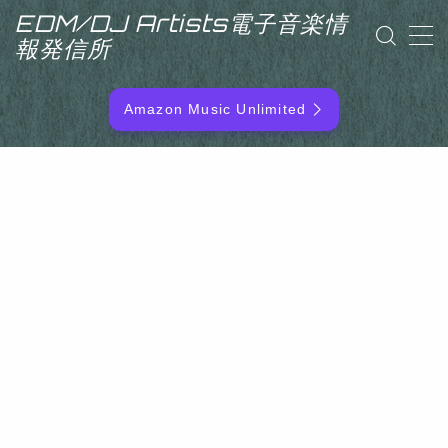
EDM/DJ Artists電子音楽情
報発信所
MENU
Amazon Music Unlimited
EDM/DJ/PD ARTIST
NEW RELEASE
RANKING
ARTIST NAME
SITEMAP