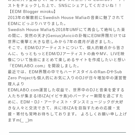
ストをチェックした上で、SNSにシェアしてくださいね！！
【EDM Blogger miroku】
2013年の解散前にSwedish House Mafiaの音楽に魅了されて
EDMにどっぷりハマりました。
Swedish House Mafiaも2018年UMFにて再会して絶叫した束
の間に、突然の天才(Genius)Aviciiの訃報にEDM界隈だけでは
世界に衝撃と大きな悲しみから7年の歳月が過ぎました。
そこで、EDM/DJアーティストについて、個人的観点から皆さ
んに、もっともっとEDM/DJアーティストの曲やMV、LIVE映
像について独自にまとめて楽しめるサイトを作成したいと想い
『EDMLABO.com』を開設しました。
最近では、EDM界隈の中でもハードスタイルのRan-DやSub
Zero Projectも個人的にお気に入りのDJが日々増加中の運営管
理人より
EDMLABO.com運営した収益で、世界中のDJと音楽を愛する
人たちが集まるIBIZA(イビサ島)のパーティー期間を過ごすた
めに、EDM・DJ・アーティスト・ダンスミュージックが大好
きな人々と交流できて、共にIBIZAを目指すための応援・支
援・寄付も常時お待ちしております。 よろしくお願い申し上げ
ますm(_ _)m